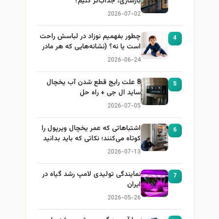
بازسازی، جذاب‌تر کنیم؟
2026-07-02
چطور بفهمیم نوزاد در لباسش راحت
4
است یا نه؟ (نشانه‌هایی که هر مادر
باید بداند)
2026-06-24
8 علت رایج قطع شدن آب یخچال
5
ساید ال جی + راه حل
2026-07-05
اشتباهاتی که عمر یخچال ویرپول را
6
کوتاه می‌کنند؛ نکاتی که باید بدانید
2026-07-13
نمایندگی تولیدی لامپ رشد گیاه در
7
ایران
2026-05-26