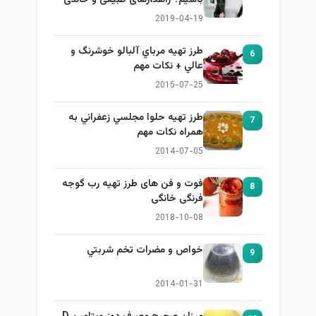
باشیم؟ راهکارهای طبیعی و خانگی
برای بزرگ کردن سینه
2019-04-19
طرز تهيه مرباي آلبالو خوشرنگ و
6
عالي + نكات مهم
2015-07-25
طرز تهيه حلوا مجلسي زعفراني به
7
همراه نكات مهم
2014-07-05
فوت و فن های طرز تهیه رب گوجه
8
فرنگی خانگی
2018-10-08
خواص و مضرات تخم شربتي
9
2014-01-31