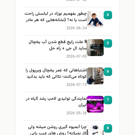
2026-07-02
چطور بفهمیم نوزاد در لباسش راحت
4
است یا نه؟ (نشانه‌هایی که هر مادر
باید بداند)
2026-06-24
8 علت رایج قطع شدن آب یخچال
5
ساید ال جی + راه حل
2026-07-05
اشتباهاتی که عمر یخچال ویرپول را
6
کوتاه می‌کنند؛ نکاتی که باید بدانید
2026-07-13
نمایندگی تولیدی لامپ رشد گیاه در
7
ایران
2026-05-26
چرا آبمیوه گیری روشن میشه ولی
8
کار نمیکنه؟ روش های عیب یابی