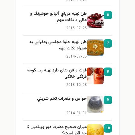
2019-04-19
طرز تهيه مرباي آلبالو خوشرنگ و
6
عالي + نكات مهم
2015-07-25
طرز تهيه حلوا مجلسي زعفراني به
7
همراه نكات مهم
2014-07-05
فوت و فن های طرز تهیه رب گوجه
8
فرنگی خانگی
2018-10-08
خواص و مضرات تخم شربتي
9
2014-01-31
میزان صحیح مصرف دوز ویتامین D
10
چه قدر است؟