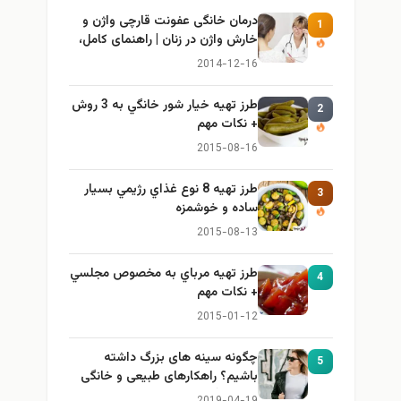
درمان خانگی عفونت قارچی واژن و
1
خارش واژن در زنان | راهنمای کامل،
ایمن و کاربردی
2014-12-16
طرز تهيه خیار شور خانگي به 3 روش
2
+ نكات مهم
2015-08-16
طرز تهيه 8 نوع غذاي رژيمي بسيار
3
ساده و خوشمزه
2015-08-13
طرز تهيه مرباي به مخصوص مجلسي
4
+ نكات مهم
2015-01-12
چگونه سینه های بزرگ داشته
5
باشیم؟ راهکارهای طبیعی و خانگی
برای بزرگ کردن سینه