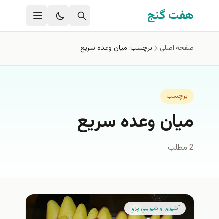
فتن به محتوای اصلی
هفت گنج
صفحه اصلی
برچسب: ميان وعده سريع
برچسب
ميان وعده سريع
2 مطلب
آشپزي و شيريني پزي