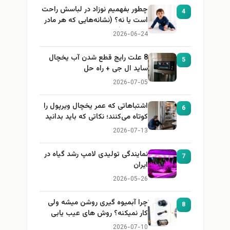
چطور بفهمیم نوزاد در لباسش راحت
4
است یا نه؟ (نشانه‌هایی که هر مادر
باید بداند)
2026-06-24
8 علت رایج قطع شدن آب یخچال
5
ساید ال جی + راه حل
2026-07-05
اشتباهاتی که عمر یخچال ویرپول را
6
کوتاه می‌کنند؛ نکاتی که باید بدانید
2026-07-13
نمایندگی تولیدی لامپ رشد گیاه در
7
ایران
2026-05-26
چرا آبمیوه گیری روشن میشه ولی
8
کار نمیکنه؟ روش های عیب یابی
2026-07-10