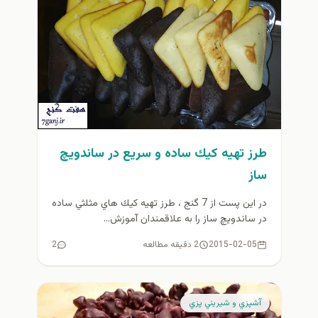
طرز تهيه كيك ساده و سريع در ساندويچ
ساز
در اين پست از 7 گنج ، طرز تهيه كيك هاي مثلثي ساده
در ساندويچ ساز را به علاقمندان آموزش...
2015-02-05
2 دقیقه مطالعه
2
آشپزي و شيريني پزي