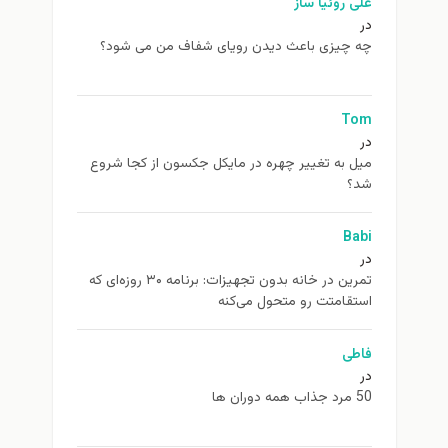
علی روئیا ساز
در
چه چیزی باعث دیدن رویای شفاف من می شود؟
Tom
در
ميل به تغيير چهره در مایکل جکسون از كجا شروع
شد؟
Babi
در
تمرین در خانه بدون تجهیزات: برنامه ۳۰ روزه‌ای که
استقامتت رو متحول می‌کنه
فاطی
در
50 مرد جذاب همه دوران ها