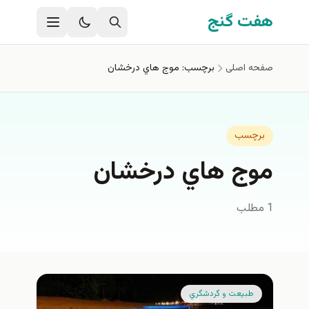
فتن به محتوای اصلی
هفت گنج
صفحه اصلی
برچسب: موج هاي درخشان
برچسب
موج هاي درخشان
1 مطلب
طبيعت و گردشگري