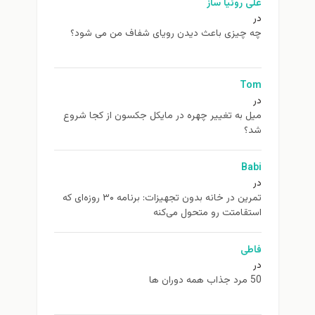
علی روئیا ساز
در
چه چیزی باعث دیدن رویای شفاف من می شود؟
Tom
در
ميل به تغيير چهره در مایکل جکسون از كجا شروع
شد؟
Babi
در
تمرین در خانه بدون تجهیزات: برنامه ۳۰ روزه‌ای که
استقامتت رو متحول می‌کنه
فاطی
در
50 مرد جذاب همه دوران ها