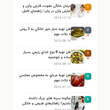
درمان خانگی عفونت قارچی واژن و
1
خارش واژن در زنان | راهنمای کامل،
ایمن و کاربردی
2014-12-16
طرز تهيه خیار شور خانگي به 3 روش
2
+ نكات مهم
2015-08-16
طرز تهيه 8 نوع غذاي رژيمي بسيار
3
ساده و خوشمزه
2015-08-13
طرز تهيه مرباي به مخصوص مجلسي
4
+ نكات مهم
2015-01-12
چگونه سینه های بزرگ داشته
5
باشیم؟ راهکارهای طبیعی و خانگی
برای بزرگ کردن سینه