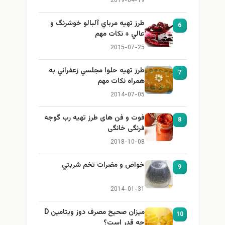
2019-04-19
طرز تهيه مرباي آلبالو خوشرنگ و
6
عالي + نكات مهم
2015-07-25
طرز تهيه حلوا مجلسي زعفراني به
7
همراه نكات مهم
2014-07-05
فوت و فن های طرز تهیه رب گوجه
8
فرنگی خانگی
2018-10-08
خواص و مضرات تخم شربتي
9
2014-01-31
میزان صحیح مصرف دوز ویتامین D
10
چه قدر است؟