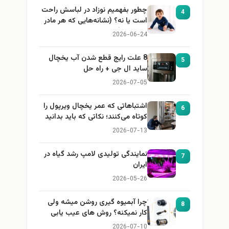
چطور بفهمیم نوزاد در لباسش راحت
4
است یا نه؟ (نشانه‌هایی که هر مادر
باید بداند)
2026-06-24
8 علت رایج قطع شدن آب یخچال
5
ساید ال جی + راه حل
2026-07-05
اشتباهاتی که عمر یخچال ویرپول را
6
کوتاه می‌کنند؛ نکاتی که باید بدانید
2026-07-13
نمایندگی تولیدی لامپ رشد گیاه در
7
ایران
2026-05-26
چرا آبمیوه گیری روشن میشه ولی
8
کار نمیکنه؟ روش های عیب یابی
2026-07-10