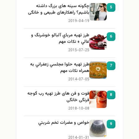
چگونه سینه های بزرگ داشته
5
باشیم؟ راهکارهای طبیعی و خانگی
برای بزرگ کردن سینه
2019-04-19
طرز تهيه مرباي آلبالو خوشرنگ و
6
عالي + نكات مهم
2015-07-25
طرز تهيه حلوا مجلسي زعفراني به
7
همراه نكات مهم
2014-07-05
فوت و فن های طرز تهیه رب گوجه
8
فرنگی خانگی
2018-10-08
خواص و مضرات تخم شربتي
9
2014-01-31