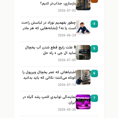
بازسازی، جذاب‌تر کنیم؟
2026-07-02
چطور بفهمیم نوزاد در لباسش راحت
4
است یا نه؟ (نشانه‌هایی که هر مادر
باید بداند)
2026-06-24
8 علت رایج قطع شدن آب یخچال
5
ساید ال جی + راه حل
2026-07-05
اشتباهاتی که عمر یخچال ویرپول را
6
کوتاه می‌کنند؛ نکاتی که باید بدانید
2026-07-13
نمایندگی تولیدی لامپ رشد گیاه در
7
ایران
2026-05-26