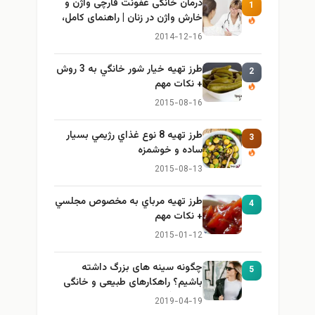
درمان خانگی عفونت قارچی واژن و
1
خارش واژن در زنان | راهنمای کامل،
ایمن و کاربردی
2014-12-16
طرز تهيه خیار شور خانگي به 3 روش
2
+ نكات مهم
2015-08-16
طرز تهيه 8 نوع غذاي رژيمي بسيار
3
ساده و خوشمزه
2015-08-13
طرز تهيه مرباي به مخصوص مجلسي
4
+ نكات مهم
2015-01-12
چگونه سینه های بزرگ داشته
5
باشیم؟ راهکارهای طبیعی و خانگی
برای بزرگ کردن سینه
2019-04-19