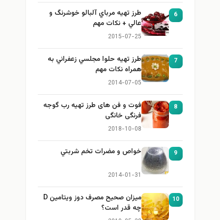
طرز تهيه مرباي آلبالو خوشرنگ و
6
عالي + نكات مهم
2015-07-25
طرز تهيه حلوا مجلسي زعفراني به
7
همراه نكات مهم
2014-07-05
فوت و فن های طرز تهیه رب گوجه
8
فرنگی خانگی
2018-10-08
خواص و مضرات تخم شربتي
9
2014-01-31
میزان صحیح مصرف دوز ویتامین D
10
چه قدر است؟