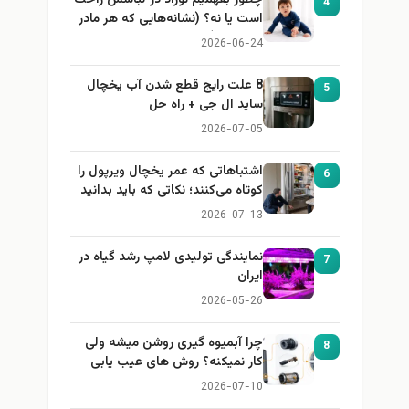
4
است یا نه؟ (نشانه‌هایی که هر مادر
باید بداند)
2026-06-24
8 علت رایج قطع شدن آب یخچال
5
ساید ال جی + راه حل
2026-07-05
اشتباهاتی که عمر یخچال ویرپول را
6
کوتاه می‌کنند؛ نکاتی که باید بدانید
2026-07-13
نمایندگی تولیدی لامپ رشد گیاه در
7
ایران
2026-05-26
چرا آبمیوه گیری روشن میشه ولی
8
کار نمیکنه؟ روش های عیب یابی
2026-07-10