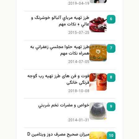
برای بزرگ کردن سینه
2019-04-19
طرز تهيه مرباي آلبالو خوشرنگ و
6
عالي + نكات مهم
2015-07-25
طرز تهيه حلوا مجلسي زعفراني به
7
همراه نكات مهم
2014-07-05
فوت و فن های طرز تهیه رب گوجه
8
فرنگی خانگی
2018-10-08
خواص و مضرات تخم شربتي
9
2014-01-31
میزان صحیح مصرف دوز ویتامین D
10