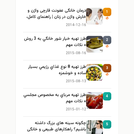
درمان خانگی عفونت قارچی واژن و
1
خارش واژن در زنان | راهنمای کامل،
ایمن و کاربردی
2014-12-16
طرز تهيه خیار شور خانگي به 3 روش
2
+ نكات مهم
2015-08-16
طرز تهيه 8 نوع غذاي رژيمي بسيار
3
ساده و خوشمزه
2015-08-13
طرز تهيه مرباي به مخصوص مجلسي
4
+ نكات مهم
2015-01-12
چگونه سینه های بزرگ داشته
5
باشیم؟ راهکارهای طبیعی و خانگی