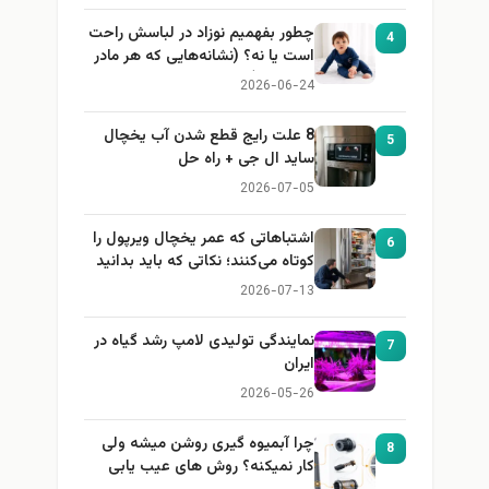
چطور بفهمیم نوزاد در لباسش راحت
4
است یا نه؟ (نشانه‌هایی که هر مادر
باید بداند)
2026-06-24
8 علت رایج قطع شدن آب یخچال
5
ساید ال جی + راه حل
2026-07-05
اشتباهاتی که عمر یخچال ویرپول را
6
کوتاه می‌کنند؛ نکاتی که باید بدانید
2026-07-13
نمایندگی تولیدی لامپ رشد گیاه در
7
ایران
2026-05-26
چرا آبمیوه گیری روشن میشه ولی
8
کار نمیکنه؟ روش های عیب یابی