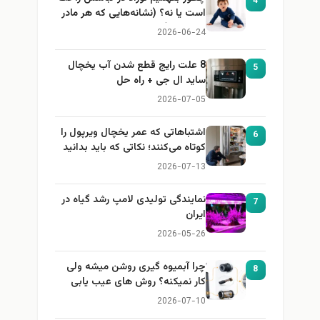
4
است یا نه؟ (نشانه‌هایی که هر مادر
باید بداند)
2026-06-24
8 علت رایج قطع شدن آب یخچال
5
ساید ال جی + راه حل
2026-07-05
اشتباهاتی که عمر یخچال ویرپول را
6
کوتاه می‌کنند؛ نکاتی که باید بدانید
2026-07-13
نمایندگی تولیدی لامپ رشد گیاه در
7
ایران
2026-05-26
چرا آبمیوه گیری روشن میشه ولی
8
کار نمیکنه؟ روش های عیب یابی
2026-07-10