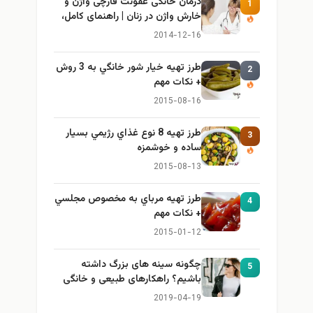
درمان خانگی عفونت قارچی واژن و
1
خارش واژن در زنان | راهنمای کامل،
ایمن و کاربردی
2014-12-16
طرز تهيه خیار شور خانگي به 3 روش
2
+ نكات مهم
2015-08-16
طرز تهيه 8 نوع غذاي رژيمي بسيار
3
ساده و خوشمزه
2015-08-13
طرز تهيه مرباي به مخصوص مجلسي
4
+ نكات مهم
2015-01-12
چگونه سینه های بزرگ داشته
5
باشیم؟ راهکارهای طبیعی و خانگی
برای بزرگ کردن سینه
2019-04-19