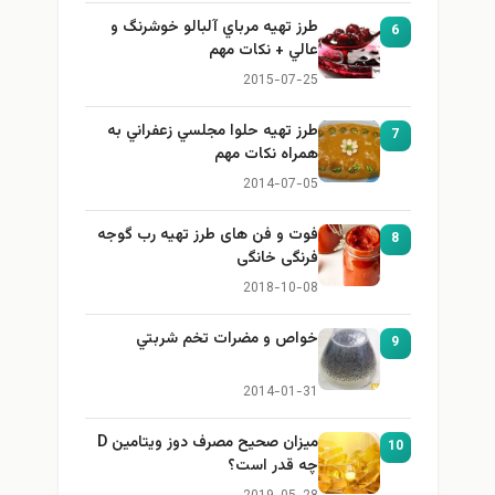
طرز تهيه مرباي آلبالو خوشرنگ و
6
عالي + نكات مهم
2015-07-25
طرز تهيه حلوا مجلسي زعفراني به
7
همراه نكات مهم
2014-07-05
فوت و فن های طرز تهیه رب گوجه
8
فرنگی خانگی
2018-10-08
خواص و مضرات تخم شربتي
9
2014-01-31
میزان صحیح مصرف دوز ویتامین D
10
چه قدر است؟