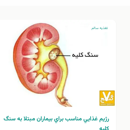
تغذيه سالم
رژيم غذايي مناسب براي بيماران مبتلا به سنگ
كليه