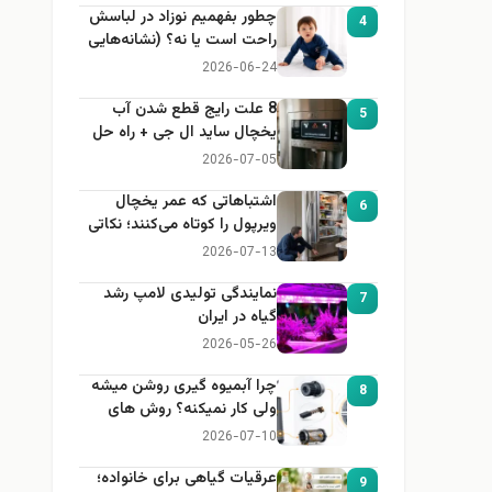
چطور بفهمیم نوزاد در لباسش
4
راحت است یا نه؟ (نشانه‌هایی
که هر مادر باید بداند)
2026-06-24
8 علت رایج قطع شدن آب
5
یخچال ساید ال جی + راه حل
2026-07-05
اشتباهاتی که عمر یخچال
6
ویرپول را کوتاه می‌کنند؛ نکاتی
که باید بدانید
2026-07-13
نمایندگی تولیدی لامپ رشد
7
گیاه در ایران
2026-05-26
چرا آبمیوه گیری روشن میشه
8
ولی کار نمیکنه؟ روش های
عیب یابی
2026-07-10
عرقیات گیاهی برای خانواده؛
9