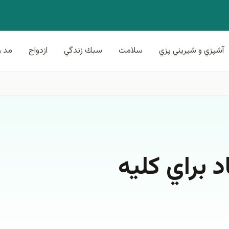
آشپزي و شيريني پزي
سلامت
سبك زندگي
ازدواج
مد و
براي كليه