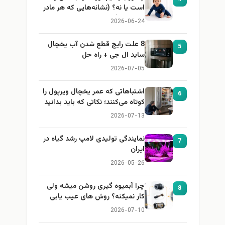
است یا نه؟ (نشانه‌هایی که هر مادر
باید بداند)
2026-06-24
8 علت رایج قطع شدن آب یخچال
5
ساید ال جی + راه حل
2026-07-05
اشتباهاتی که عمر یخچال ویرپول را
6
کوتاه می‌کنند؛ نکاتی که باید بدانید
2026-07-13
نمایندگی تولیدی لامپ رشد گیاه در
7
ایران
2026-05-26
چرا آبمیوه گیری روشن میشه ولی
8
کار نمیکنه؟ روش های عیب یابی
2026-07-10