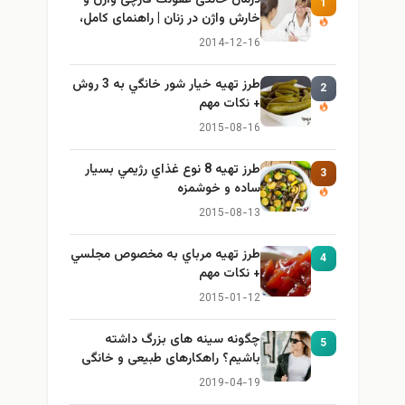
درمان خانگی عفونت قارچی واژن و
1
خارش واژن در زنان | راهنمای کامل،
ایمن و کاربردی
2014-12-16
طرز تهيه خیار شور خانگي به 3 روش
2
+ نكات مهم
2015-08-16
طرز تهيه 8 نوع غذاي رژيمي بسيار
3
ساده و خوشمزه
2015-08-13
طرز تهيه مرباي به مخصوص مجلسي
4
+ نكات مهم
2015-01-12
چگونه سینه های بزرگ داشته
5
باشیم؟ راهکارهای طبیعی و خانگی
برای بزرگ کردن سینه
2019-04-19