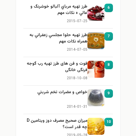
طرز تهيه مرباي آلبالو خوشرنگ و
6
عالي + نكات مهم
2015-07-25
طرز تهيه حلوا مجلسي زعفراني به
7
همراه نكات مهم
2014-07-05
فوت و فن های طرز تهیه رب گوجه
8
فرنگی خانگی
2018-10-08
خواص و مضرات تخم شربتي
9
2014-01-31
میزان صحیح مصرف دوز ویتامین D
10
چه قدر است؟
2019-05-28