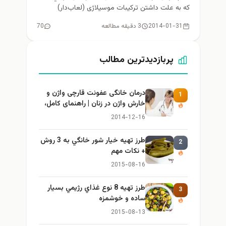
که به علت داشتن ترکیبات موسیلاژی (لعاب‌دار)
به‌صورت محلول در آب (شربت)...
2014-01-31
3 دقیقه مطالعه
70
پربازدیدترین مطالب
درمان خانگی عفونت قارچی واژن و
1
خارش واژن در زنان | راهنمای کامل،
ایمن و کاربردی
2014-12-16
طرز تهيه خیار شور خانگي به 3 روش
2
+ نكات مهم
2015-08-16
طرز تهيه 8 نوع غذاي رژيمي بسيار
3
ساده و خوشمزه
2015-08-13