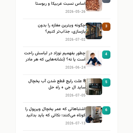
اساس نسبت عربیکا و ربوستا
2026-05-26
چگونه ویترین مغازه را بدون
3
بازسازی، جذاب‌تر کنیم؟
2026-07-02
چطور بفهمیم نوزاد در لباسش راحت
4
است یا نه؟ (نشانه‌هایی که هر مادر
باید بداند)
2026-06-24
8 علت رایج قطع شدن آب یخچال
5
ساید ال جی + راه حل
2026-07-05
اشتباهاتی که عمر یخچال ویرپول را
6
کوتاه می‌کنند؛ نکاتی که باید بدانید
2026-07-13