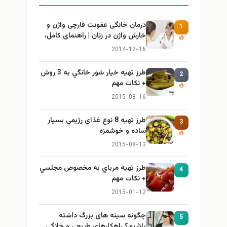
درمان خانگی عفونت قارچی واژن و
1
خارش واژن در زنان | راهنمای کامل،
ایمن و کاربردی
2014-12-16
طرز تهيه خیار شور خانگي به 3 روش
2
+ نكات مهم
2015-08-16
طرز تهيه 8 نوع غذاي رژيمي بسيار
3
ساده و خوشمزه
2015-08-13
طرز تهيه مرباي به مخصوص مجلسي
4
+ نكات مهم
2015-01-12
چگونه سینه های بزرگ داشته
5
باشیم؟ راهکارهای طبیعی و خانگی