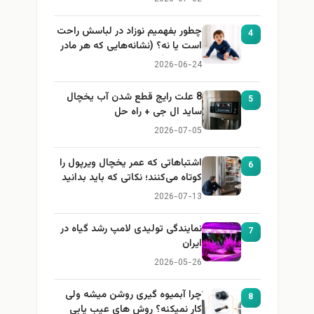
چطور بفهمیم نوزاد در لباسش راحت
4
است یا نه؟ (نشانه‌هایی که هر مادر
باید بداند)
2026-06-24
8 علت رایج قطع شدن آب یخچال
5
ساید ال جی + راه حل
2026-07-05
اشتباهاتی که عمر یخچال ویرپول را
6
کوتاه می‌کنند؛ نکاتی که باید بدانید
2026-07-13
نمایندگی تولیدی لامپ رشد گیاه در
7
ایران
2026-05-26
چرا آبمیوه گیری روشن میشه ولی
8
کار نمیکنه؟ روش های عیب یابی