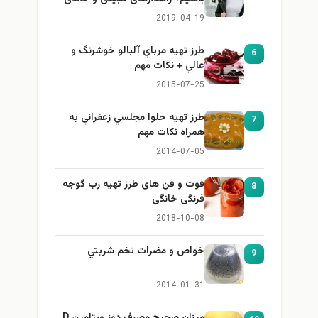
برای بزرگ کردن سینه
2019-04-19
طرز تهيه مرباي آلبالو خوشرنگ و
6
عالي + نكات مهم
2015-07-25
طرز تهيه حلوا مجلسي زعفراني به
7
همراه نكات مهم
2014-07-05
فوت و فن های طرز تهیه رب گوجه
8
فرنگی خانگی
2018-10-08
خواص و مضرات تخم شربتي
9
2014-01-31
میزان صحیح مصرف دوز ویتامین D