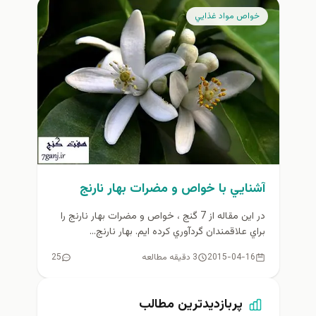
خواص مواد غذايي
آشنايي با خواص و مضرات بهار نارنج
در اين مقاله از 7 گنج ، خواص و مضرات بهار نارنج را
براي علاقمندان گردآوري كرده ايم. بهار نارنج...
2015-04-16
3 دقیقه مطالعه
25
پربازدیدترین مطالب