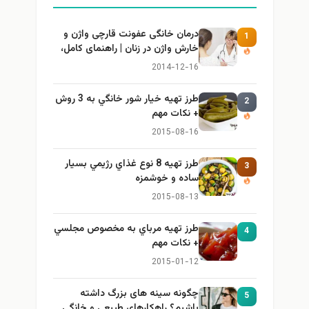
درمان خانگی عفونت قارچی واژن و
1
خارش واژن در زنان | راهنمای کامل،
ایمن و کاربردی
2014-12-16
طرز تهيه خیار شور خانگي به 3 روش
2
+ نكات مهم
2015-08-16
طرز تهيه 8 نوع غذاي رژيمي بسيار
3
ساده و خوشمزه
2015-08-13
طرز تهيه مرباي به مخصوص مجلسي
4
+ نكات مهم
2015-01-12
چگونه سینه های بزرگ داشته
5
باشیم؟ راهکارهای طبیعی و خانگی