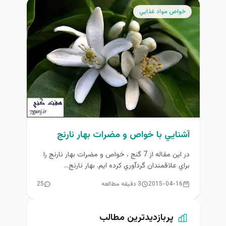
خواص مواد غذايي
آشنايي با خواص و مضرات بهار نارنج
در اين مقاله از 7 گنج ، خواص و مضرات بهار نارنج را
براي علاقمندان گردآوري كرده ايم. بهار نارنج...
2015-04-16
3 دقیقه مطالعه
25
پربازدیدترین مطالب