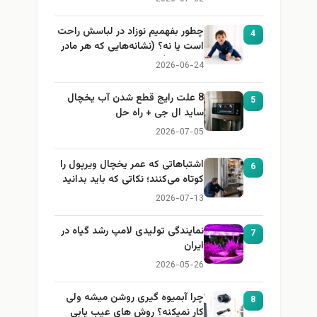
چطور بفهمیم نوزاد در لباسش راحت
4
است یا نه؟ (نشانه‌هایی که هر مادر
باید بداند)
2026-06-24
8 علت رایج قطع شدن آب یخچال
5
ساید ال جی + راه حل
2026-07-05
اشتباهاتی که عمر یخچال ویرپول را
6
کوتاه می‌کنند؛ نکاتی که باید بدانید
2026-07-13
نمایندگی تولیدی لامپ رشد گیاه در
7
ایران
2026-05-26
چرا آبمیوه گیری روشن میشه ولی
8
کار نمیکنه؟ روش های عیب یابی