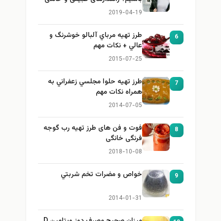
برای بزرگ کردن سینه
2019-04-19
طرز تهيه مرباي آلبالو خوشرنگ و
6
عالي + نكات مهم
2015-07-25
طرز تهيه حلوا مجلسي زعفراني به
7
همراه نكات مهم
2014-07-05
فوت و فن های طرز تهیه رب گوجه
8
فرنگی خانگی
2018-10-08
خواص و مضرات تخم شربتي
9
2014-01-31
میزان صحیح مصرف دوز ویتامین D