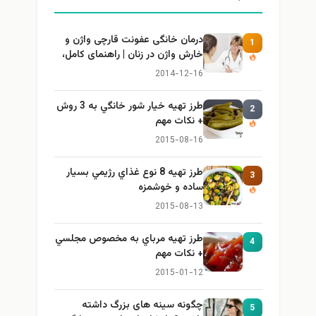
درمان خانگی عفونت قارچی واژن و
1
خارش واژن در زنان | راهنمای کامل،
ایمن و کاربردی
2014-12-16
طرز تهيه خیار شور خانگي به 3 روش
2
+ نكات مهم
2015-08-16
طرز تهيه 8 نوع غذاي رژيمي بسيار
3
ساده و خوشمزه
2015-08-13
طرز تهيه مرباي به مخصوص مجلسي
4
+ نكات مهم
2015-01-12
چگونه سینه های بزرگ داشته
5