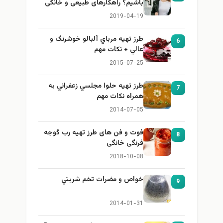
باشیم؟ راهکارهای طبیعی و خانگی
برای بزرگ کردن سینه
2019-04-19
طرز تهيه مرباي آلبالو خوشرنگ و
6
عالي + نكات مهم
2015-07-25
طرز تهيه حلوا مجلسي زعفراني به
7
همراه نكات مهم
2014-07-05
فوت و فن های طرز تهیه رب گوجه
8
فرنگی خانگی
2018-10-08
خواص و مضرات تخم شربتي
9
2014-01-31