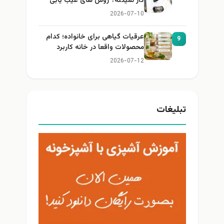
کار نمیکنه؟ روش های عیب یابی
2026-07-10
عرقیات گیاهی برای خانواده؛ کدام
9
محصولات واقعا در خانه کاربرد
دارند؟
2026-07-12
تبلیغات