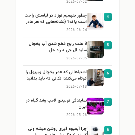
2026-07-02
چطور بفهمیم نوزاد در لباسش راحت
4
است یا نه؟ (نشانه‌هایی که هر مادر
باید بداند)
2026-06-24
8 علت رایج قطع شدن آب یخچال
5
ساید ال جی + راه حل
2026-07-05
اشتباهاتی که عمر یخچال ویرپول را
6
کوتاه می‌کنند؛ نکاتی که باید بدانید
2026-07-13
نمایندگی تولیدی لامپ رشد گیاه در
7
ایران
2026-05-26
چرا آبمیوه گیری روشن میشه ولی
8