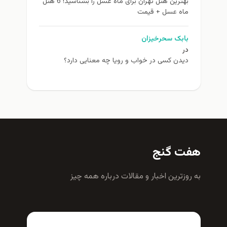
بهترین هتل تهران برای ماه عسل را بشناسید! 6 هتل
ماه عسل + قیمت
بابک سحرخیزان
در
دیدن کسی در خواب و رویا چه معنایی دارد؟
هفت گنج
به روزترين اخبار و مقالات درباره همه چيز