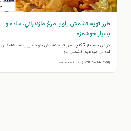
طرز تهيه كشمش پلو با مرغ مازندراني، ساده و
بسيار خوشمزه
در اين پست از 7 گنج ، طرز تهيه كشمش پلو با مرغ را به علاقمندان
آموزش ميدهيم. كشمش پلو...
2015-04-26
1 دقیقه مطالعه