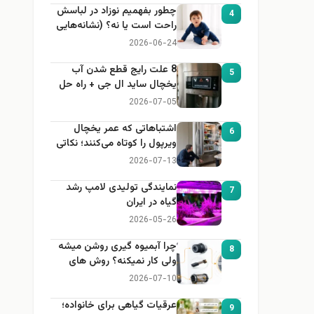
چطور بفهمیم نوزاد در لباسش
4
راحت است یا نه؟ (نشانه‌هایی
که هر مادر باید بداند)
2026-06-24
8 علت رایج قطع شدن آب
5
یخچال ساید ال جی + راه حل
2026-07-05
اشتباهاتی که عمر یخچال
6
ویرپول را کوتاه می‌کنند؛ نکاتی
که باید بدانید
2026-07-13
نمایندگی تولیدی لامپ رشد
7
گیاه در ایران
2026-05-26
چرا آبمیوه گیری روشن میشه
8
ولی کار نمیکنه؟ روش های
عیب یابی
2026-07-10
عرقیات گیاهی برای خانواده؛
9