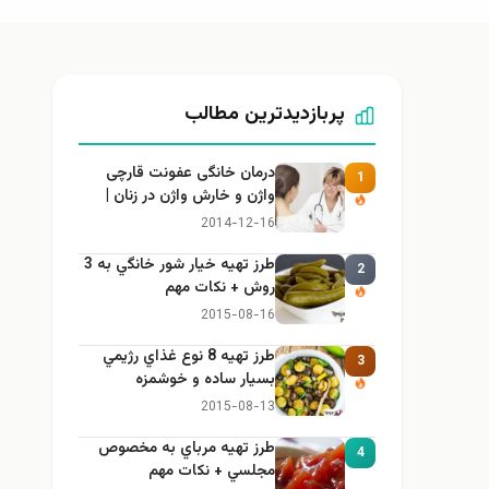
پربازدیدترین مطالب
درمان خانگی عفونت قارچی
1
واژن و خارش واژن در زنان |
راهنمای کامل، ایمن و کاربردی
2014-12-16
طرز تهيه خیار شور خانگي به 3
2
روش + نكات مهم
2015-08-16
طرز تهيه 8 نوع غذاي رژيمي
3
بسيار ساده و خوشمزه
2015-08-13
طرز تهيه مرباي به مخصوص
4
مجلسي + نكات مهم