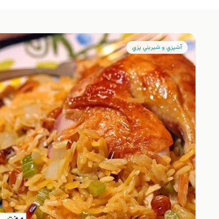
آشپزي و شيريني پزي