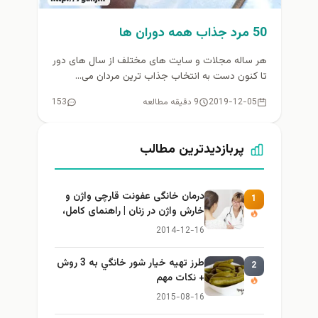
50 مرد جذاب همه دوران ها
هر ساله مجلات و سایت های مختلف از سال های دور
تا کنون دست به انتخاب جذاب ترین مردان می...
2019-12-05
9 دقیقه مطالعه
153
پربازدیدترین مطالب
درمان خانگی عفونت قارچی واژن و
1
خارش واژن در زنان | راهنمای کامل،
ایمن و کاربردی
2014-12-16
طرز تهيه خیار شور خانگي به 3 روش
2
+ نكات مهم
2015-08-16