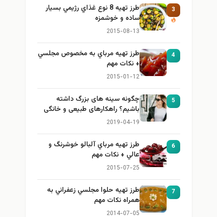
طرز تهيه 8 نوع غذاي رژيمي بسيار
3
ساده و خوشمزه
2015-08-13
طرز تهيه مرباي به مخصوص مجلسي
4
+ نكات مهم
2015-01-12
چگونه سینه های بزرگ داشته
5
باشیم؟ راهکارهای طبیعی و خانگی
برای بزرگ کردن سینه
2019-04-19
طرز تهيه مرباي آلبالو خوشرنگ و
6
عالي + نكات مهم
2015-07-25
طرز تهيه حلوا مجلسي زعفراني به
7
همراه نكات مهم
2014-07-05