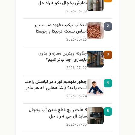
نمایش یخچال بکو + راه حل
2026-06-09
انتخاب ترکیب قهوه مناسب بر
2
اساس نسبت عربیکا و ربوستا
2026-05-26
چگونه ویترین مغازه را بدون
3
بازسازی، جذاب‌تر کنیم؟
2026-07-02
چطور بفهمیم نوزاد در لباسش راحت
4
است یا نه؟ (نشانه‌هایی که هر مادر
باید بداند)
2026-06-24
8 علت رایج قطع شدن آب یخچال
5
ساید ال جی + راه حل
2026-07-05