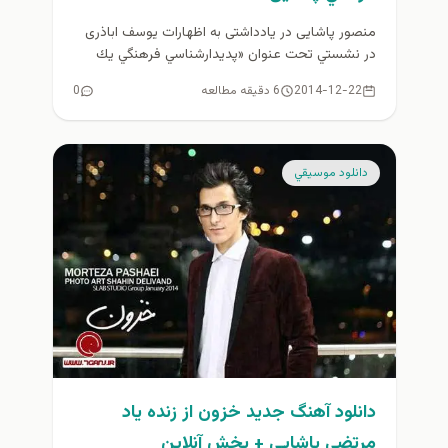
منصور پاشایی در یادداشتی به اظهارات یوسف اباذری
در نشستي تحت عنوان «پديدارشناسي فرهنگي يك
مرگ» که با حضور اساتيد...
2014-12-22
6 دقیقه مطالعه
0
دانلود موسيقي
دانلود آهنگ جديد خزون از زنده ياد
مرتضی پاشایی + پخش آنلاين