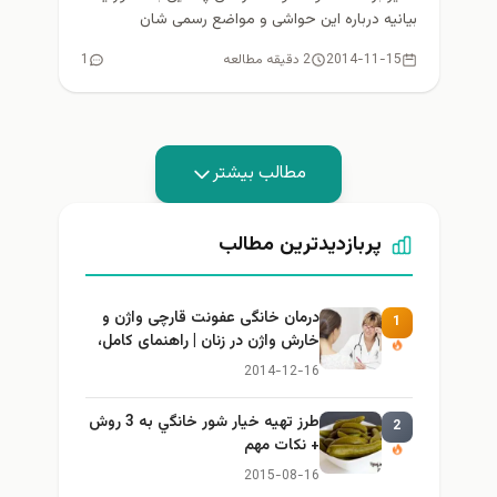
بیانیه درباره این حواشی و مواضع رسمی شان
توضیحاتی ارایه...
2014-11-15
2 دقیقه مطالعه
1
مطالب بیشتر
پربازدیدترین مطالب
درمان خانگی عفونت قارچی واژن و
1
خارش واژن در زنان | راهنمای کامل،
ایمن و کاربردی
2014-12-16
طرز تهيه خیار شور خانگي به 3 روش
2
+ نكات مهم
2015-08-16