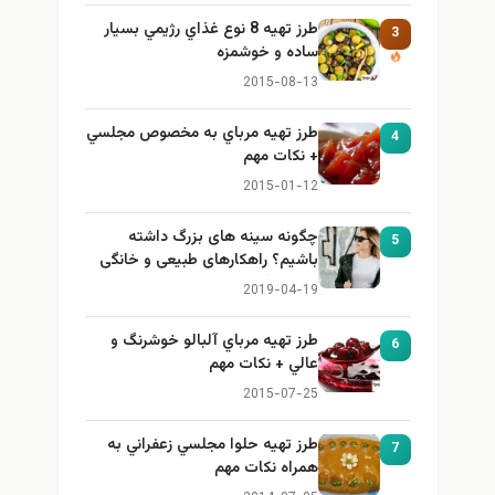
طرز تهيه 8 نوع غذاي رژيمي بسيار
3
ساده و خوشمزه
2015-08-13
طرز تهيه مرباي به مخصوص مجلسي
4
+ نكات مهم
2015-01-12
چگونه سینه های بزرگ داشته
5
باشیم؟ راهکارهای طبیعی و خانگی
برای بزرگ کردن سینه
2019-04-19
طرز تهيه مرباي آلبالو خوشرنگ و
6
عالي + نكات مهم
2015-07-25
طرز تهيه حلوا مجلسي زعفراني به
7
همراه نكات مهم