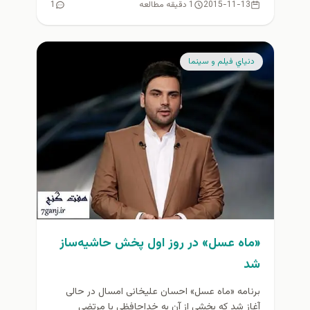
2015-11-13
1 دقیقه مطالعه
1
دنياي فيلم و سينما
«ماه عسل» در روز اول پخش حاشیه‌ساز
شد
برنامه «ماه عسل» احسان علیخانی امسال در حالی
آغاز شد که بخشی از آن به خداحافظی با مرتضی