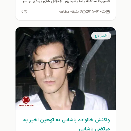
«سیب» ساخته رضا رشیدپور، جنجال های زیادی بر سر
غیرقانونی بودن...
2015-01-25
3 دقیقه مطالعه
0
اخبار داغ
واکنش خانواده پاشایی به توهين اخير به
مرتضي پاشایی