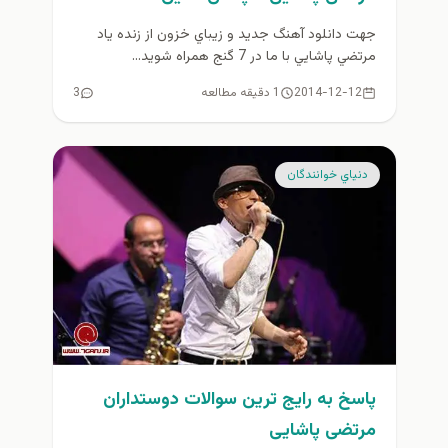
جهت دانلود آهنگ جديد و زيباي خزون از زنده ياد
مرتضي پاشايي با ما در 7 گنج همراه شويد...
2014-12-12
1 دقیقه مطالعه
3
دنياي خوانندگان
پاسخ به رايج ترين سوالات دوستداران
مرتضی پاشایی