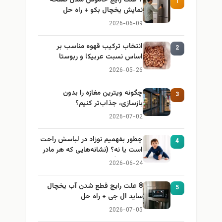
1
نمایش یخچال بکو + راه حل
2026-06-09
انتخاب ترکیب قهوه مناسب بر
2
اساس نسبت عربیکا و ربوستا
2026-05-26
چگونه ویترین مغازه را بدون
3
بازسازی، جذاب‌تر کنیم؟
2026-07-02
چطور بفهمیم نوزاد در لباسش راحت
4
است یا نه؟ (نشانه‌هایی که هر مادر
باید بداند)
2026-06-24
8 علت رایج قطع شدن آب یخچال
5
ساید ال جی + راه حل
2026-07-05