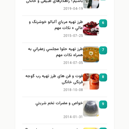
باشیم؟ راهکارهای طبیعی و خانگی
برای بزرگ کردن سینه
2019-04-19
طرز تهيه مرباي آلبالو خوشرنگ و
6
عالي + نكات مهم
2015-07-25
طرز تهيه حلوا مجلسي زعفراني به
7
همراه نكات مهم
2014-07-05
فوت و فن های طرز تهیه رب گوجه
8
فرنگی خانگی
2018-10-08
خواص و مضرات تخم شربتي
9
2014-01-31