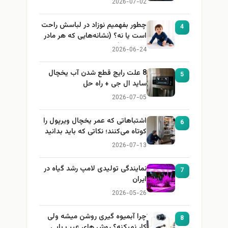
2026-07-02
چطور بفهمیم نوزاد در لباسش راحت
4
است یا نه؟ (نشانه‌هایی که هر مادر
باید بداند)
2026-06-24
8 علت رایج قطع شدن آب یخچال
5
ساید ال جی + راه حل
2026-07-05
اشتباهاتی که عمر یخچال ویرپول را
6
کوتاه می‌کنند؛ نکاتی که باید بدانید
2026-07-13
نمایندگی تولیدی لامپ رشد گیاه در
7
ایران
2026-05-26
چرا آبمیوه گیری روشن میشه ولی
8
کار نمیکنه؟ روش های عیب یابی