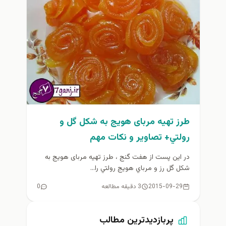
طرز تهیه مربای هویج به شکل گل و
رولتي+ تصاوير و نكات مهم
در اين پست از هفت گنج ، طرز تهيه مربای هویج به
شکل گل رز و مرباي هويج رولتي را...
2015-09-29
3 دقیقه مطالعه
0
پربازدیدترین مطالب