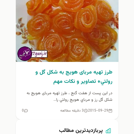
طرز تهیه مربای هویج به شکل گل و
رولتي+ تصاوير و نكات مهم
در اين پست از هفت گنج ، طرز تهيه مربای هویج به
شکل گل رز و مرباي هويج رولتي را...
2015-09-29
3 دقیقه مطالعه
0
پربازدیدترین مطالب