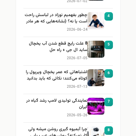
2026-07-02
چطور بفهمیم نوزاد در لباسش راحت
4
است یا نه؟ (نشانه‌هایی که هر مادر
باید بداند)
2026-06-24
8 علت رایج قطع شدن آب یخچال
5
ساید ال جی + راه حل
2026-07-05
اشتباهاتی که عمر یخچال ویرپول را
6
کوتاه می‌کنند؛ نکاتی که باید بدانید
2026-07-13
نمایندگی تولیدی لامپ رشد گیاه در
7
ایران
2026-05-26
چرا آبمیوه گیری روشن میشه ولی
8
کار نمیکنه؟ روش های عیب یابی