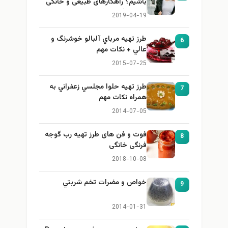
باشیم؟ راهکارهای طبیعی و خانگی
برای بزرگ کردن سینه
2019-04-19
طرز تهيه مرباي آلبالو خوشرنگ و
6
عالي + نكات مهم
2015-07-25
طرز تهيه حلوا مجلسي زعفراني به
7
همراه نكات مهم
2014-07-05
فوت و فن های طرز تهیه رب گوجه
8
فرنگی خانگی
2018-10-08
خواص و مضرات تخم شربتي
9
2014-01-31