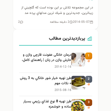
در اين مجموعه تلاش بر اين بوده است كه گلچيني از
زيباترين، جديدترين و شيك ترين مدلهاي پرده مد
روز...
2014-05-07
2 دقیقه مطالعه
2
پربازدیدترین مطالب
درمان خانگی عفونت قارچی واژن و
1
خارش واژن در زنان | راهنمای کامل،
ایمن و کاربردی
2014-12-16
طرز تهيه خیار شور خانگي به 3 روش
2
+ نكات مهم
2015-08-16
طرز تهيه 8 نوع غذاي رژيمي بسيار
3
ساده و خوشمزه