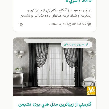
2015 / سري 3
در اين مجموعه از 7 گنج ، گلچيني از جديدترين،
زيباترين و شيك ترين مدلهاي پرده پذيرايي و نشيمن
2015...
2014-10-27
2 دقیقه مطالعه
0
دكوراسيون و چيدمان
گلچيني از زيباترين مدل هاي پرده نشيمن