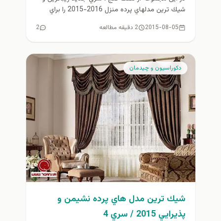
شيك ترين مدلهاي پرده منزل 2016-2015 را براي
علاقمندان...
2015-08-05
2 دقیقه مطالعه
2
دكوراسيون و چيدمان
شيك ترين مدل هاي پرده نشيمن و
پذيرايي 2015 / سري 4