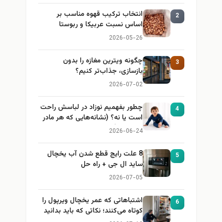
انتخاب ترکیب قهوه مناسب بر
2
اساس نسبت عربیکا و ربوستا
2026-05-26
چگونه ویترین مغازه را بدون
3
بازسازی، جذاب‌تر کنیم؟
2026-07-02
چطور بفهمیم نوزاد در لباسش راحت
4
است یا نه؟ (نشانه‌هایی که هر مادر
باید بداند)
2026-06-24
8 علت رایج قطع شدن آب یخچال
5
ساید ال جی + راه حل
2026-07-05
اشتباهاتی که عمر یخچال ویرپول را
6
کوتاه می‌کنند؛ نکاتی که باید بدانید