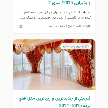
و پذيرايي 2015/ سري 2
به علت استقبال شما عزيزان در این مجموعه تلاش
كرده ام تا گلچینی از زیباترین، جدیدترین و شیک ترین
مدلهای...
2014-08-04
1 دقیقه مطالعه
0
دكوراسيون و چيدمان
گلچيني از جديدترين و زيباترين مدل هاي
پرده 2015- 2014