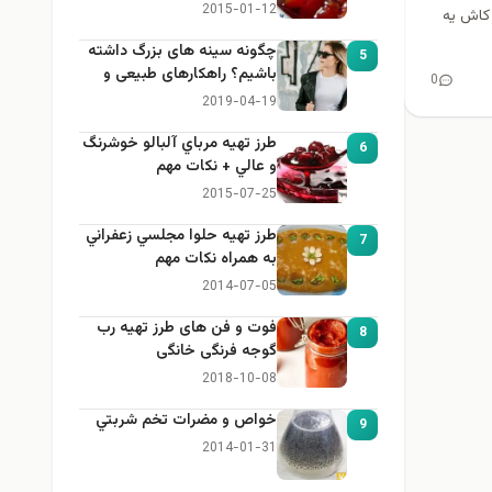
2015-01-12
 کاش یه
چگونه سینه های بزرگ داشته
5
باشیم؟ راهکارهای طبیعی و
0
خانگی برای بزرگ کردن سینه
2019-04-19
طرز تهيه مرباي آلبالو خوشرنگ
6
و عالي + نكات مهم
2015-07-25
طرز تهيه حلوا مجلسي زعفراني
7
به همراه نكات مهم
2014-07-05
فوت و فن های طرز تهیه رب
8
گوجه فرنگی خانگی
2018-10-08
خواص و مضرات تخم شربتي
9
2014-01-31