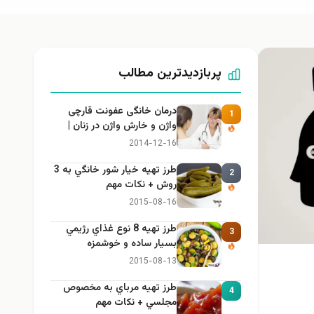
پربازدیدترین مطالب
درمان خانگی عفونت قارچی
1
واژن و خارش واژن در زنان |
راهنمای کامل، ایمن و کاربردی
2014-12-16
طرز تهيه خیار شور خانگي به 3
2
روش + نكات مهم
2015-08-16
طرز تهيه 8 نوع غذاي رژيمي
3
بسيار ساده و خوشمزه
2015-08-13
طرز تهيه مرباي به مخصوص
4
مجلسي + نكات مهم