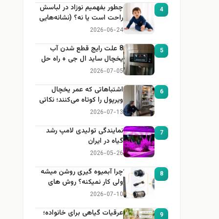
چطور بفهمیم نوزاد در لباسش
4
راحت است یا نه؟ (نشانه‌هایی
که هر مادر باید بداند)
2026-06-24
8 علت رایج قطع شدن آب
5
یخچال ساید ال جی + راه حل
2026-07-05
اشتباهاتی که عمر یخچال
6
ویرپول را کوتاه می‌کنند؛ نکاتی
که باید بدانید
2026-07-13
نمایندگی تولیدی لامپ رشد
7
گیاه در ایران
2026-05-26
چرا آبمیوه گیری روشن میشه
8
ولی کار نمیکنه؟ روش های
عیب یابی
2026-07-10
عرقیات گیاهی برای خانواده؛
9