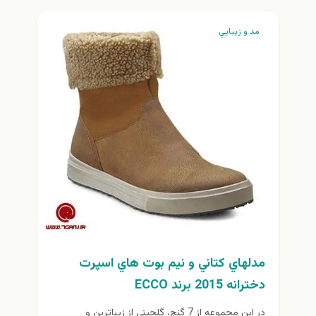
مد و زيبايي
مدلهاي كتاني و نيم بوت هاي اسپرت
دخترانه 2015 برند ECCO
در اين مجموعه از 7 گنج، گلچيني از زيباترين و