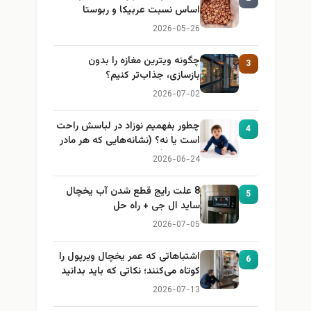
اساس نسبت عربیکا و ربوستا
2026-05-26
چگونه ویترین مغازه را بدون
3
بازسازی، جذاب‌تر کنیم؟
2026-07-02
چطور بفهمیم نوزاد در لباسش راحت
4
است یا نه؟ (نشانه‌هایی که هر مادر
باید بداند)
2026-06-24
8 علت رایج قطع شدن آب یخچال
5
ساید ال جی + راه حل
2026-07-05
اشتباهاتی که عمر یخچال ویرپول را
6
کوتاه می‌کنند؛ نکاتی که باید بدانید
2026-07-13