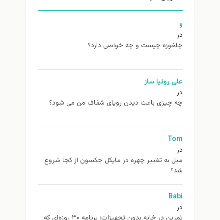
و
در
چلغوزه چیست و چه خواصی دارد؟
علی روئیا ساز
در
چه چیزی باعث دیدن رویای شفاف من می شود؟
Tom
در
ميل به تغيير چهره در مایکل جکسون از كجا شروع
شد؟
Babi
در
تمرین در خانه بدون تجهیزات: برنامه ۳۰ روزه‌ای که