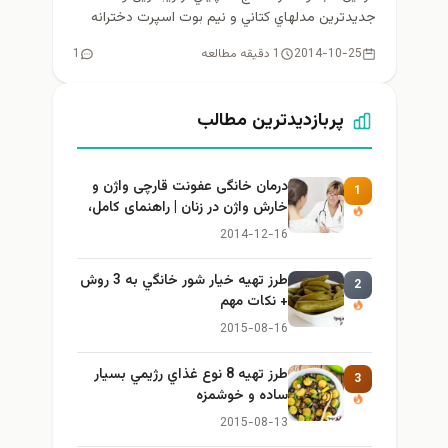
جديدترين مدلهاي كتاني و نيم بوت اسپرت دخترانه
زمستاني 2015...
2014-10-25
1 دقیقه مطالعه
1
پربازدیدترین مطالب
درمان خانگی عفونت قارچی واژن و
1
خارش واژن در زنان | راهنمای کامل،
ایمن و کاربردی
2014-12-16
طرز تهيه خیار شور خانگي به 3 روش
2
+ نكات مهم
2015-08-16
طرز تهيه 8 نوع غذاي رژيمي بسيار
3
ساده و خوشمزه
2015-08-13