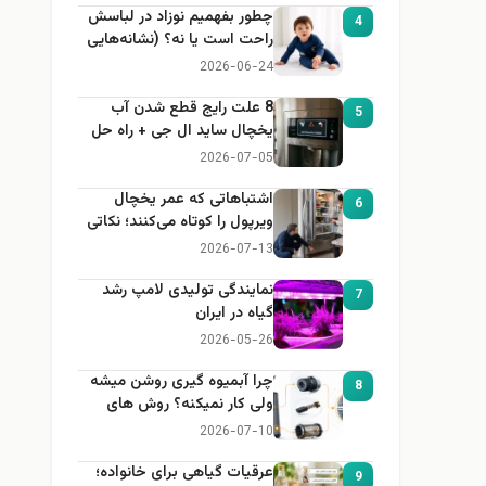
چطور بفهمیم نوزاد در لباسش
4
راحت است یا نه؟ (نشانه‌هایی
که هر مادر باید بداند)
2026-06-24
8 علت رایج قطع شدن آب
5
یخچال ساید ال جی + راه حل
2026-07-05
اشتباهاتی که عمر یخچال
6
ویرپول را کوتاه می‌کنند؛ نکاتی
که باید بدانید
2026-07-13
نمایندگی تولیدی لامپ رشد
7
گیاه در ایران
2026-05-26
چرا آبمیوه گیری روشن میشه
8
ولی کار نمیکنه؟ روش های
عیب یابی
2026-07-10
عرقیات گیاهی برای خانواده؛
9