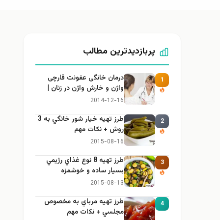
پربازدیدترین مطالب
درمان خانگی عفونت قارچی
1
واژن و خارش واژن در زنان |
راهنمای کامل، ایمن و کاربردی
2014-12-16
طرز تهيه خیار شور خانگي به 3
2
روش + نكات مهم
2015-08-16
طرز تهيه 8 نوع غذاي رژيمي
3
بسيار ساده و خوشمزه
2015-08-13
طرز تهيه مرباي به مخصوص
4
مجلسي + نكات مهم