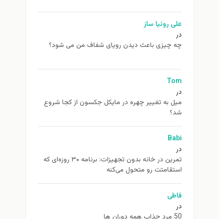
علی روئیا ساز
در
چه چیزی باعث دیدن رویای شفاف من می شود؟
Tom
در
ميل به تغيير چهره در مایکل جکسون از كجا شروع
شد؟
Babi
در
تمرین در خانه بدون تجهیزات: برنامه ۳۰ روزه‌ای که
استقامتت رو متحول می‌کنه
فاطی
در
50 مرد جذاب همه دوران ها