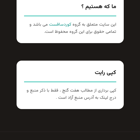
ما که هستیم ؟
این سایت متعلق به گروه
کوردسافست
می باشد و
تمامی حقوق برای این گروه محفوظ است.
کپی رایت
کپی برداری از مطالب هفت گنج ، فقط با ذکر منبع و
درج لینک به آدرس منبع آزاد است .