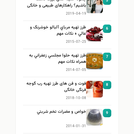
5
باشیم؟ راهکارهای طبیعی و خانگی
برای بزرگ کردن سینه
2019-04-19
طرز تهيه مرباي آلبالو خوشرنگ و
6
عالي + نكات مهم
2015-07-25
طرز تهيه حلوا مجلسي زعفراني به
7
همراه نكات مهم
2014-07-05
فوت و فن های طرز تهیه رب گوجه
8
فرنگی خانگی
2018-10-08
خواص و مضرات تخم شربتي
9
2014-01-31