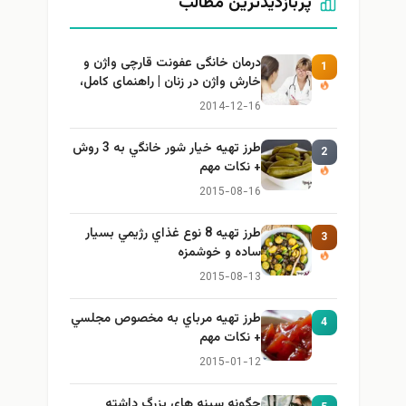
پربازدیدترین مطالب
درمان خانگی عفونت قارچی واژن و
1
خارش واژن در زنان | راهنمای کامل،
ایمن و کاربردی
2014-12-16
طرز تهيه خیار شور خانگي به 3 روش
2
+ نكات مهم
2015-08-16
طرز تهيه 8 نوع غذاي رژيمي بسيار
3
ساده و خوشمزه
2015-08-13
طرز تهيه مرباي به مخصوص مجلسي
4
+ نكات مهم
2015-01-12
چگونه سینه های بزرگ داشته