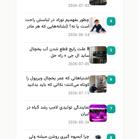
2026-07-02
چطور بفهمیم نوزاد در لباسش راحت
4
است یا نه؟ (نشانه‌هایی که هر مادر
باید بداند)
2026-06-24
8 علت رایج قطع شدن آب یخچال
5
ساید ال جی + راه حل
2026-07-05
اشتباهاتی که عمر یخچال ویرپول را
6
کوتاه می‌کنند؛ نکاتی که باید بدانید
2026-07-13
نمایندگی تولیدی لامپ رشد گیاه در
7
ایران
2026-05-26
چرا آبمیوه گیری روشن میشه ولی
8