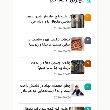
داغ‌ترین ۳ ماه اخیر
7 علت رایج خاموش شدن صفحه
1
نمایش یخچال بکو + راه حل
2026-06-09
انتخاب ترکیب قهوه مناسب بر
2
اساس نسبت عربیکا و ربوستا
2026-05-26
چگونه ویترین مغازه را بدون
3
بازسازی، جذاب‌تر کنیم؟
2026-07-02
چطور بفهمیم نوزاد در لباسش راحت
4
است یا نه؟ (نشانه‌هایی که هر مادر
باید بداند)
2026-06-24
8 علت رایج قطع شدن آب یخچال
5