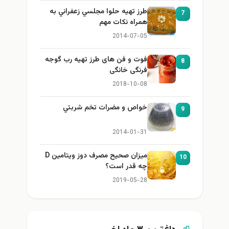
طرز تهيه حلوا مجلسي زعفراني به
7
همراه نكات مهم
2014-07-05
فوت و فن های طرز تهیه رب گوجه
8
فرنگی خانگی
2018-10-08
خواص و مضرات تخم شربتي
9
2014-01-31
میزان صحیح مصرف دوز ویتامین D
10
چه قدر است؟
2019-05-28