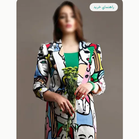
راهنماي خريد