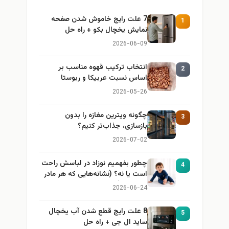
7 علت رایج خاموش شدن صفحه
1
نمایش یخچال بکو + راه حل
2026-06-09
انتخاب ترکیب قهوه مناسب بر
2
اساس نسبت عربیکا و ربوستا
2026-05-26
چگونه ویترین مغازه را بدون
3
بازسازی، جذاب‌تر کنیم؟
2026-07-02
چطور بفهمیم نوزاد در لباسش راحت
4
است یا نه؟ (نشانه‌هایی که هر مادر
باید بداند)
2026-06-24
8 علت رایج قطع شدن آب یخچال
5
ساید ال جی + راه حل