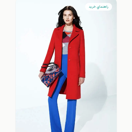
راهنماي خريد