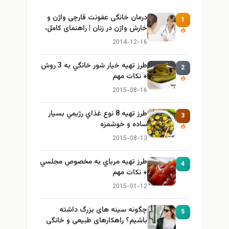
درمان خانگی عفونت قارچی واژن و
1
خارش واژن در زنان | راهنمای کامل،
ایمن و کاربردی
2014-12-16
طرز تهيه خیار شور خانگي به 3 روش
2
+ نكات مهم
2015-08-16
طرز تهيه 8 نوع غذاي رژيمي بسيار
3
ساده و خوشمزه
2015-08-13
طرز تهيه مرباي به مخصوص مجلسي
4
+ نكات مهم
2015-01-12
چگونه سینه های بزرگ داشته
5
باشیم؟ راهکارهای طبیعی و خانگی