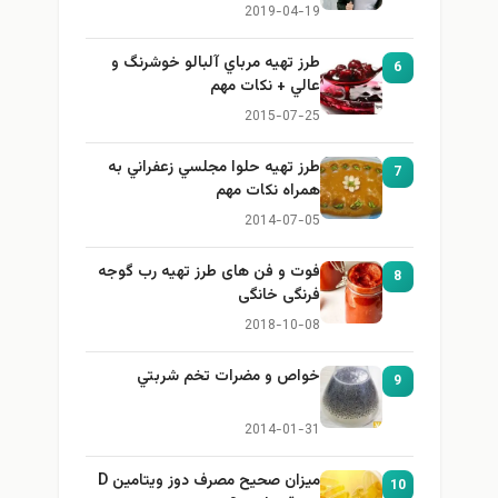
برای بزرگ کردن سینه
2019-04-19
طرز تهيه مرباي آلبالو خوشرنگ و
6
عالي + نكات مهم
2015-07-25
طرز تهيه حلوا مجلسي زعفراني به
7
همراه نكات مهم
2014-07-05
فوت و فن های طرز تهیه رب گوجه
8
فرنگی خانگی
2018-10-08
خواص و مضرات تخم شربتي
9
2014-01-31
میزان صحیح مصرف دوز ویتامین D
10