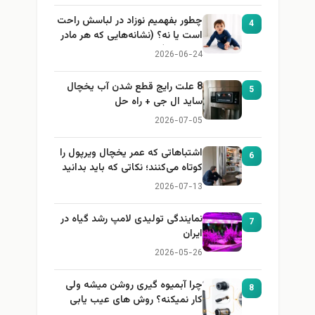
چطور بفهمیم نوزاد در لباسش راحت
4
است یا نه؟ (نشانه‌هایی که هر مادر
باید بداند)
2026-06-24
8 علت رایج قطع شدن آب یخچال
5
ساید ال جی + راه حل
2026-07-05
اشتباهاتی که عمر یخچال ویرپول را
6
کوتاه می‌کنند؛ نکاتی که باید بدانید
2026-07-13
نمایندگی تولیدی لامپ رشد گیاه در
7
ایران
2026-05-26
چرا آبمیوه گیری روشن میشه ولی
8
کار نمیکنه؟ روش های عیب یابی