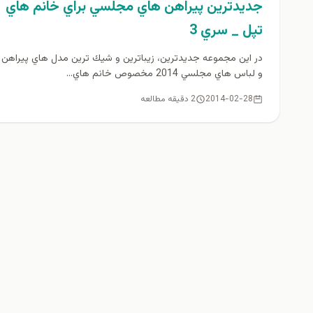
جديدترين پيراهن هاي مجلسي براي خانم هاي
تپل _ سري 3
در اين مجموعه جديدترين، زيباترين و شيك ترين مدل هاي پيراهن 
و لباس هاي مجلسي 2014 مخصوص خانم هاي...
2014-02-28
2 دقیقه مطالعه