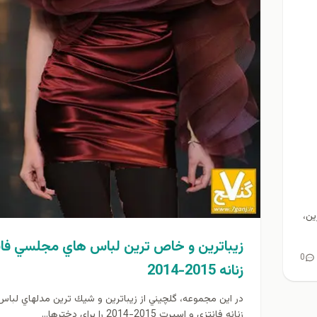
ین،
زيباترين و خاص ترين لباس هاي مجلسي فان
0
زنانه 2015-2014
در اين مجموعه، گلچيني از زيباترين و شيك ترين مدلهاي لب
زنانه فانتزي و اسپرت 2015-2014 را براي دخترها...