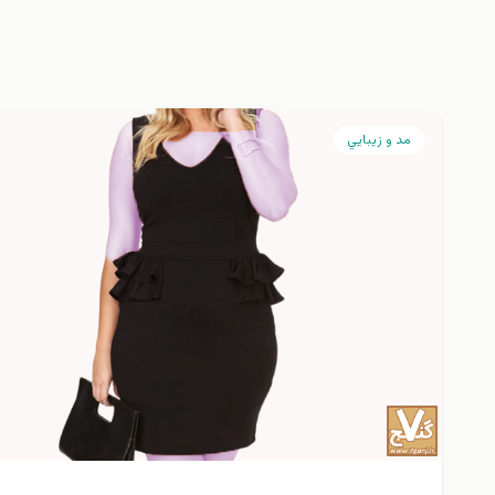
مد و زيبايي