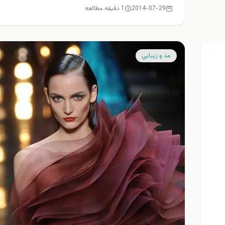
2014-07-29
1 دقیقه مطالعه
مد و زيبايي