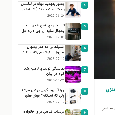
چطور بفهمیم نوزاد در لباسش
4
راحت است یا نه؟ (نشانه‌هایی
که هر مادر باید بداند)
2026-06-24
8 علت رایج قطع شدن آب
5
یخچال ساید ال جی + راه حل
2026-07-05
اشتباهاتی که عمر یخچال
6
ویرپول را کوتاه می‌کنند؛ نکاتی
که باید بدانید
2026-07-13
نمایندگی تولیدی لامپ رشد
7
گیاه در ایران
2026-05-26
تزي
چرا آبمیوه گیری روشن میشه
8
ولی کار نمیکنه؟ روش های
عیب یابی
2026-07-10
اس مجلسي
عرقیات گیاهی برای خانواده؛
9