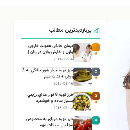
پربازدیدترین مطالب
درمان خانگی عفونت قارچی
1
واژن و خارش واژن در زنان |
راهنمای کامل، ایمن و کاربردی
2014-12-16
طرز تهيه خیار شور خانگي به 3
2
روش + نكات مهم
2015-08-16
طرز تهيه 8 نوع غذاي رژيمي
3
بسيار ساده و خوشمزه
2015-08-13
طرز تهيه مرباي به مخصوص
4
مجلسي + نكات مهم