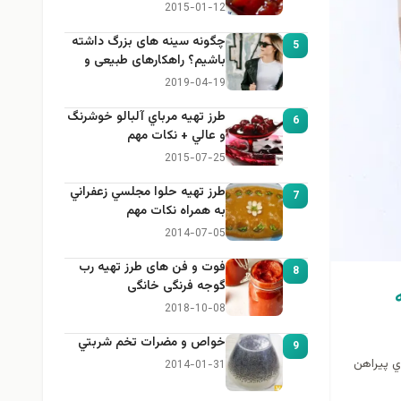
2015-01-12
چگونه سینه های بزرگ داشته
5
باشیم؟ راهکارهای طبیعی و
خانگی برای بزرگ کردن سینه
2019-04-19
طرز تهيه مرباي آلبالو خوشرنگ
6
و عالي + نكات مهم
2015-07-25
طرز تهيه حلوا مجلسي زعفراني
7
به همراه نكات مهم
2014-07-05
فوت و فن های طرز تهیه رب
8
گوجه فرنگی خانگی
2018-10-08
خواص و مضرات تخم شربتي
9
ي پيراهن
2014-01-31