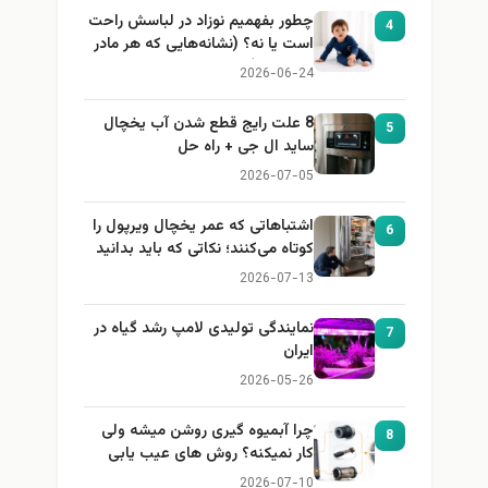
چطور بفهمیم نوزاد در لباسش راحت
4
است یا نه؟ (نشانه‌هایی که هر مادر
باید بداند)
2026-06-24
8 علت رایج قطع شدن آب یخچال
5
ساید ال جی + راه حل
2026-07-05
اشتباهاتی که عمر یخچال ویرپول را
6
کوتاه می‌کنند؛ نکاتی که باید بدانید
2026-07-13
نمایندگی تولیدی لامپ رشد گیاه در
7
ایران
2026-05-26
چرا آبمیوه گیری روشن میشه ولی
8
کار نمیکنه؟ روش های عیب یابی
2026-07-10