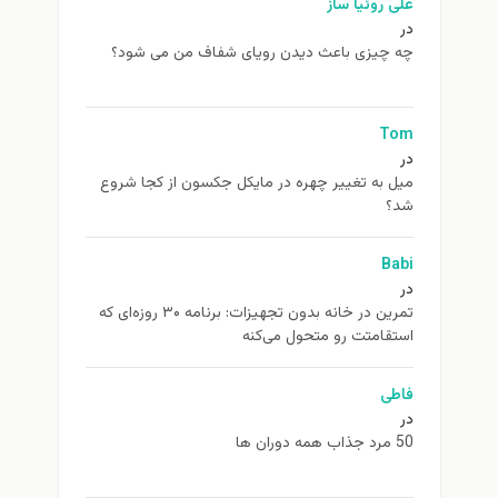
علی روئیا ساز
در
چه چیزی باعث دیدن رویای شفاف من می شود؟
Tom
در
ميل به تغيير چهره در مایکل جکسون از كجا شروع
شد؟
Babi
در
تمرین در خانه بدون تجهیزات: برنامه ۳۰ روزه‌ای که
استقامتت رو متحول می‌کنه
فاطی
در
50 مرد جذاب همه دوران ها