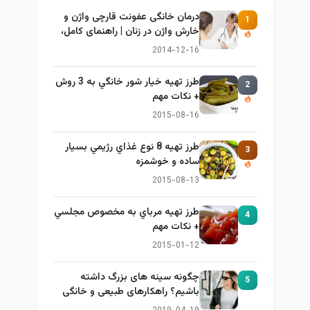
درمان خانگی عفونت قارچی واژن و
1
خارش واژن در زنان | راهنمای کامل،
ایمن و کاربردی
2014-12-16
طرز تهيه خیار شور خانگي به 3 روش
2
+ نكات مهم
2015-08-16
طرز تهيه 8 نوع غذاي رژيمي بسيار
3
ساده و خوشمزه
2015-08-13
طرز تهيه مرباي به مخصوص مجلسي
4
+ نكات مهم
2015-01-12
چگونه سینه های بزرگ داشته
5
باشیم؟ راهکارهای طبیعی و خانگی
برای بزرگ کردن سینه