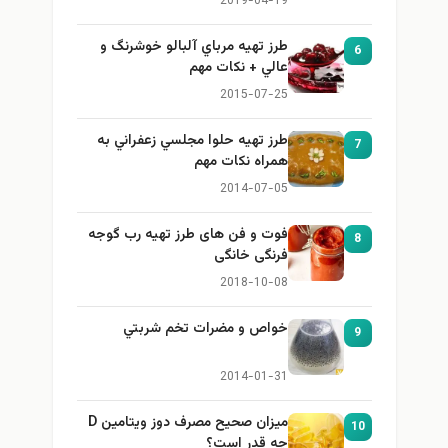
2019-04-19
طرز تهيه مرباي آلبالو خوشرنگ و
6
عالي + نكات مهم
2015-07-25
طرز تهيه حلوا مجلسي زعفراني به
7
همراه نكات مهم
2014-07-05
فوت و فن های طرز تهیه رب گوجه
8
فرنگی خانگی
2018-10-08
خواص و مضرات تخم شربتي
9
2014-01-31
میزان صحیح مصرف دوز ویتامین D
10
چه قدر است؟