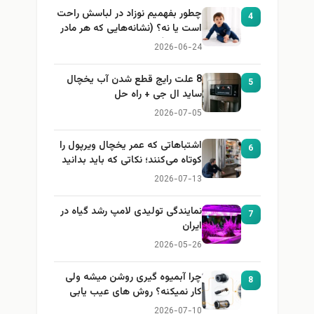
چطور بفهمیم نوزاد در لباسش راحت
4
است یا نه؟ (نشانه‌هایی که هر مادر
باید بداند)
2026-06-24
8 علت رایج قطع شدن آب یخچال
5
ساید ال جی + راه حل
2026-07-05
اشتباهاتی که عمر یخچال ویرپول را
6
کوتاه می‌کنند؛ نکاتی که باید بدانید
2026-07-13
نمایندگی تولیدی لامپ رشد گیاه در
7
ایران
2026-05-26
چرا آبمیوه گیری روشن میشه ولی
8
کار نمیکنه؟ روش های عیب یابی
2026-07-10