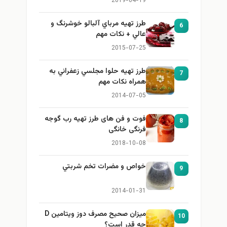
2019-04-19
طرز تهيه مرباي آلبالو خوشرنگ و
6
عالي + نكات مهم
2015-07-25
طرز تهيه حلوا مجلسي زعفراني به
7
همراه نكات مهم
2014-07-05
فوت و فن های طرز تهیه رب گوجه
8
فرنگی خانگی
2018-10-08
خواص و مضرات تخم شربتي
9
2014-01-31
میزان صحیح مصرف دوز ویتامین D
10
چه قدر است؟