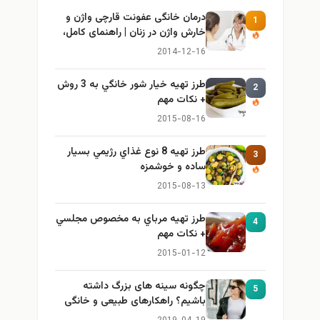
درمان خانگی عفونت قارچی واژن و
1
خارش واژن در زنان | راهنمای کامل،
ایمن و کاربردی
2014-12-16
طرز تهيه خیار شور خانگي به 3 روش
2
+ نكات مهم
2015-08-16
طرز تهيه 8 نوع غذاي رژيمي بسيار
3
ساده و خوشمزه
2015-08-13
طرز تهيه مرباي به مخصوص مجلسي
4
+ نكات مهم
2015-01-12
چگونه سینه های بزرگ داشته
5
باشیم؟ راهکارهای طبیعی و خانگی
برای بزرگ کردن سینه