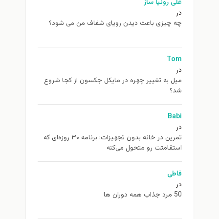
علی روئیا ساز
در
چه چیزی باعث دیدن رویای شفاف من می شود؟
Tom
در
ميل به تغيير چهره در مایکل جکسون از كجا شروع
شد؟
Babi
در
تمرین در خانه بدون تجهیزات: برنامه ۳۰ روزه‌ای که
استقامتت رو متحول می‌کنه
فاطی
در
50 مرد جذاب همه دوران ها