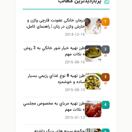
پربازدیدترین مطالب
درمان خانگی عفونت قارچی واژن و
1
خارش واژن در زنان | راهنمای کامل،
ایمن و کاربردی
2014-12-16
طرز تهيه خیار شور خانگي به 3 روش
2
+ نكات مهم
2015-08-16
طرز تهيه 8 نوع غذاي رژيمي بسيار
3
ساده و خوشمزه
2015-08-13
طرز تهيه مرباي به مخصوص مجلسي
4
+ نكات مهم
2015-01-12
چگونه سینه های بزرگ داشته