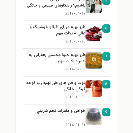
5
باشیم؟ راهکارهای طبیعی و خانگی
برای بزرگ کردن سینه
2019-04-19
طرز تهيه مرباي آلبالو خوشرنگ و
6
عالي + نكات مهم
2015-07-25
طرز تهيه حلوا مجلسي زعفراني به
7
همراه نكات مهم
2014-07-05
فوت و فن های طرز تهیه رب گوجه
8
فرنگی خانگی
2018-10-08
خواص و مضرات تخم شربتي
9
2014-01-31