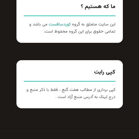
ما که هستیم ؟
این سایت متعلق به گروه
کوردسافست
می باشد و
تمامی حقوق برای این گروه محفوظ است.
کپی رایت
کپی برداری از مطالب هفت گنج ، فقط با ذکر منبع و
درج لینک به آدرس منبع آزاد است .