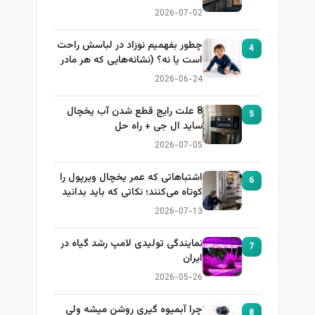
2026-07-02
چطور بفهمیم نوزاد در لباسش راحت
4
است یا نه؟ (نشانه‌هایی که هر مادر
باید بداند)
2026-06-24
8 علت رایج قطع شدن آب یخچال
5
ساید ال جی + راه حل
2026-07-05
اشتباهاتی که عمر یخچال ویرپول را
6
کوتاه می‌کنند؛ نکاتی که باید بدانید
2026-07-13
نمایندگی تولیدی لامپ رشد گیاه در
7
ایران
2026-05-26
چرا آبمیوه گیری روشن میشه ولی
8