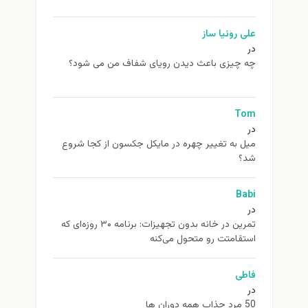
علی روئیا ساز
در
چه چیزی باعث دیدن رویای شفاف من می شود؟
Tom
در
ميل به تغيير چهره در مایکل جکسون از كجا شروع
شد؟
Babi
در
تمرین در خانه بدون تجهیزات: برنامه ۳۰ روزه‌ای که
استقامتت رو متحول می‌کنه
فاطی
در
50 مرد جذاب همه دوران ها