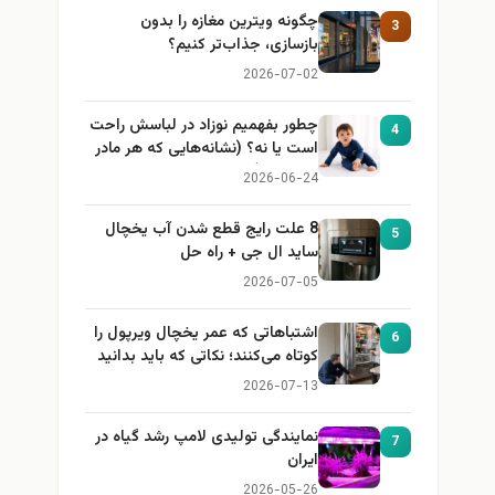
چگونه ویترین مغازه را بدون
3
بازسازی، جذاب‌تر کنیم؟
2026-07-02
چطور بفهمیم نوزاد در لباسش راحت
4
است یا نه؟ (نشانه‌هایی که هر مادر
باید بداند)
2026-06-24
8 علت رایج قطع شدن آب یخچال
5
ساید ال جی + راه حل
2026-07-05
اشتباهاتی که عمر یخچال ویرپول را
6
کوتاه می‌کنند؛ نکاتی که باید بدانید
2026-07-13
نمایندگی تولیدی لامپ رشد گیاه در
7
ایران
2026-05-26