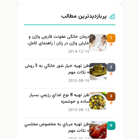
پربازدیدترین مطالب
درمان خانگی عفونت قارچی واژن و
1
خارش واژن در زنان | راهنمای کامل،
ایمن و کاربردی
2014-12-16
طرز تهيه خیار شور خانگي به 3 روش
2
+ نكات مهم
2015-08-16
طرز تهيه 8 نوع غذاي رژيمي بسيار
3
ساده و خوشمزه
2015-08-13
طرز تهيه مرباي به مخصوص مجلسي
4
+ نكات مهم