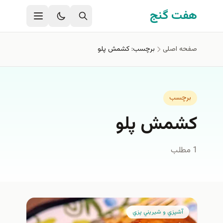
فتن به محتوای اصلی
هفت گنج
صفحه اصلی
برچسب: كشمش پلو
برچسب
كشمش پلو
1 مطلب
آشپزي و شيريني پزي