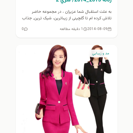
زنانه 2015_2014/ سري 2
به علت استقبال شما عزيزان ، در مجموعه حاضر
تلاش كرده ام تا گلچینی از زیباترین، شیک ترین, جذاب
ترین...
2014-08-09
1 دقیقه مطالعه
0
مد و زيبايي