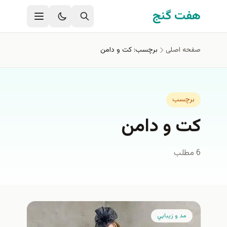
فتن به محتوای اصلی
هفت گنج
صفحه اصلی
برچسب: كت و دامن
برچسب
كت و دامن
6 مطلب
مد و زيبايي