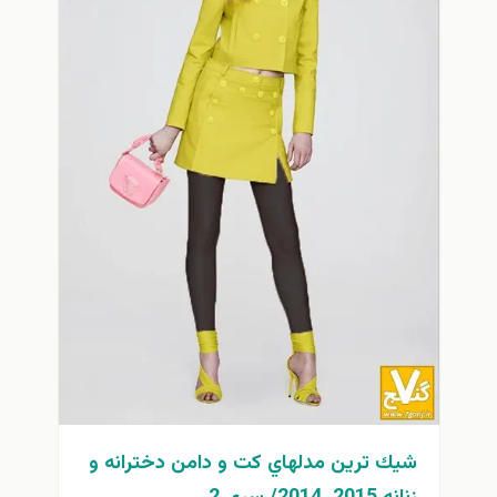
شيك ترين مدلهاي كت و دامن دخترانه و