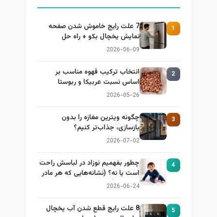
7 علت رایج خاموش شدن صفحه
1
نمایش یخچال بکو + راه حل
2026-06-09
انتخاب ترکیب قهوه مناسب بر
2
اساس نسبت عربیکا و ربوستا
2026-05-26
چگونه ویترین مغازه را بدون
3
بازسازی، جذاب‌تر کنیم؟
2026-07-02
چطور بفهمیم نوزاد در لباسش راحت
4
است یا نه؟ (نشانه‌هایی که هر مادر
باید بداند)
2026-06-24
8 علت رایج قطع شدن آب یخچال
5