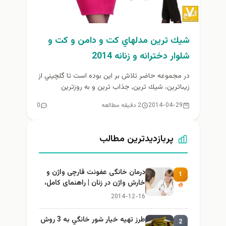
شيك ترين مدلهاي كت و دامن و كت و
شلوار دخترانه و زنانه 2014
در مجموعه حاضر تلاش بر اين بوده است تا گلچيني از
زيباترين، شيك ترين, جذاب ترين و به روزترين
مدلهاي...
2014-04-29
2 دقیقه مطالعه
0
پربازدیدترین مطالب
درمان خانگی عفونت قارچی واژن و
1
خارش واژن در زنان | راهنمای کامل،
ایمن و کاربردی
2014-12-16
طرز تهيه خیار شور خانگي به 3 روش
2