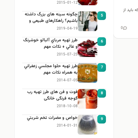
2015-01-12
باید از
چگونه سینه های بزرگ داشته
5
باشیم؟ راهکارهای طبیعی و
خانگی برای بزرگ کردن سینه
0
2019-04-19
طرز تهيه مرباي آلبالو خوشرنگ
6
و عالي + نكات مهم
2015-07-25
طرز تهيه حلوا مجلسي زعفراني
7
به همراه نكات مهم
2014-07-05
فوت و فن های طرز تهیه رب
8
گوجه فرنگی خانگی
2018-10-08
خواص و مضرات تخم شربتي
9
2014-01-31