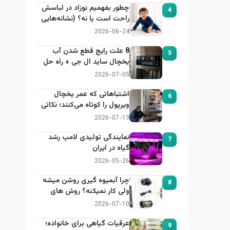
چطور بفهمیم نوزاد در لباسش
4
راحت است یا نه؟ (نشانه‌هایی
که هر مادر باید بداند)
2026-06-24
8 علت رایج قطع شدن آب
5
یخچال ساید ال جی + راه حل
2026-07-05
اشتباهاتی که عمر یخچال
6
ویرپول را کوتاه می‌کنند؛ نکاتی
که باید بدانید
2026-07-13
نمایندگی تولیدی لامپ رشد
7
گیاه در ایران
2026-05-26
چرا آبمیوه گیری روشن میشه
8
ولی کار نمیکنه؟ روش های
عیب یابی
2026-07-10
عرقیات گیاهی برای خانواده؛
9