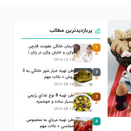
پربازدیدترین مطالب
درمان خانگی عفونت قارچی
1
واژن و خارش واژن در زنان |
راهنمای کامل، ایمن و کاربردی
2014-12-16
طرز تهيه خیار شور خانگي به 3
2
روش + نكات مهم
2015-08-16
طرز تهيه 8 نوع غذاي رژيمي
3
بسيار ساده و خوشمزه
2015-08-13
طرز تهيه مرباي به مخصوص
4
مجلسي + نكات مهم