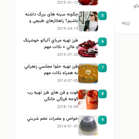
2015-01-12
براي
چگونه سینه های بزرگ داشته
5
باشیم؟ راهکارهای طبیعی و
40
خانگی برای بزرگ کردن سینه
2019-04-19
طرز تهيه مرباي آلبالو خوشرنگ
6
و عالي + نكات مهم
2015-07-25
طرز تهيه حلوا مجلسي زعفراني
7
به همراه نكات مهم
2014-07-05
فوت و فن های طرز تهیه رب
8
گوجه فرنگی خانگی
2018-10-08
خواص و مضرات تخم شربتي
9
2014-01-31