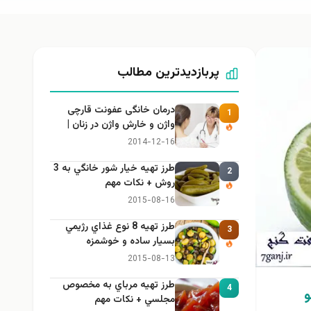
پربازدیدترین مطالب
درمان خانگی عفونت قارچی
1
واژن و خارش واژن در زنان |
راهنمای کامل، ایمن و کاربردی
2014-12-16
طرز تهيه خیار شور خانگي به 3
2
روش + نكات مهم
2015-08-16
طرز تهيه 8 نوع غذاي رژيمي
3
بسيار ساده و خوشمزه
2015-08-13
طرز تهيه مرباي به مخصوص
4
و
مجلسي + نكات مهم