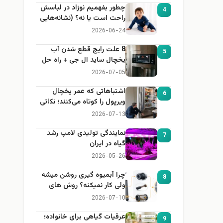
چطور بفهمیم نوزاد در لباسش
4
راحت است یا نه؟ (نشانه‌هایی
که هر مادر باید بداند)
2026-06-24
8 علت رایج قطع شدن آب
5
یخچال ساید ال جی + راه حل
2026-07-05
اشتباهاتی که عمر یخچال
6
ویرپول را کوتاه می‌کنند؛ نکاتی
که باید بدانید
2026-07-13
نمایندگی تولیدی لامپ رشد
7
گیاه در ایران
2026-05-26
چرا آبمیوه گیری روشن میشه
8
ولی کار نمیکنه؟ روش های
عیب یابی
2026-07-10
عرقیات گیاهی برای خانواده؛
9