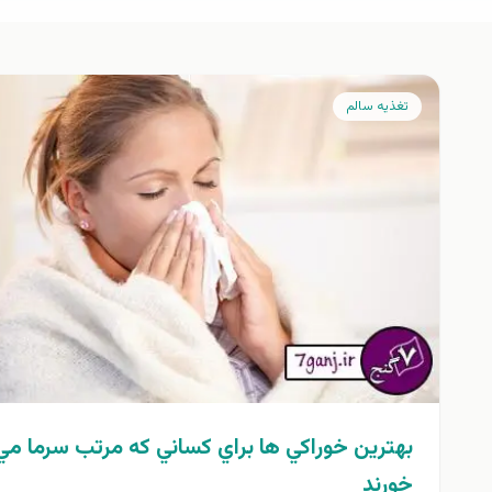
تغذيه سالم
بهترين خوراكي ها براي كساني كه مرتب سرما مي
خورند