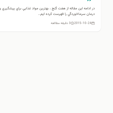
در ادامه اين مقاله از هفت گنج ، بهترين مواد غذايي براي پيشگيري و
درمان سرماخوردگي را فهرست كرده ايم...
2015-10-24
3 دقیقه مطالعه