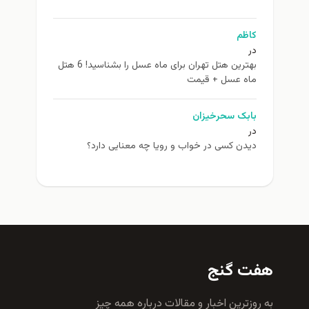
کاظم
در
بهترین هتل تهران برای ماه عسل را بشناسید! 6 هتل
ماه عسل + قیمت
بابک سحرخیزان
در
دیدن کسی در خواب و رویا چه معنایی دارد؟
هفت گنج
به روزترين اخبار و مقالات درباره همه چيز