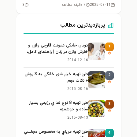
مطرح می‌کنند،...
2025-03-11
7 دقیقه مطالعه
3
پربازدیدترین مطالب
درمان خانگی عفونت قارچی واژن و
1
خارش واژن در زنان | راهنمای کامل،
ایمن و کاربردی
2014-12-16
طرز تهيه خیار شور خانگي به 3 روش
2
+ نكات مهم
2015-08-16
طرز تهيه 8 نوع غذاي رژيمي بسيار
3
ساده و خوشمزه
2015-08-13
طرز تهيه مرباي به مخصوص مجلسي
4