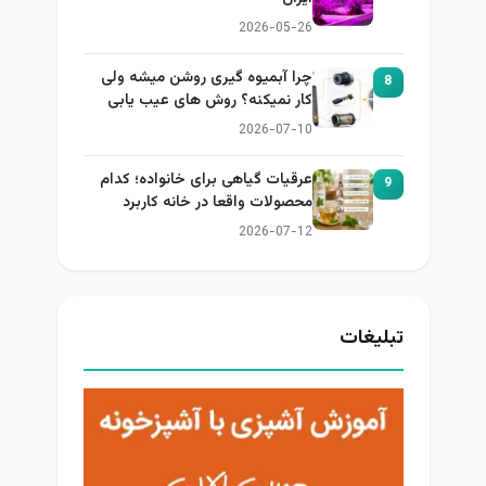
2026-05-26
چرا آبمیوه گیری روشن میشه ولی
8
کار نمیکنه؟ روش های عیب یابی
2026-07-10
عرقیات گیاهی برای خانواده؛ کدام
9
محصولات واقعا در خانه کاربرد
دارند؟
2026-07-12
تبلیغات