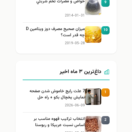
خواص و مضرات تخم شربتي
9
2014-01-31
میزان صحیح مصرف دوز ویتامین D
10
چه قدر است؟
2019-05-28
داغ‌ترین ۳ ماه اخیر
7 علت رایج خاموش شدن صفحه
1
نمایش یخچال بکو + راه حل
2026-06-09
انتخاب ترکیب قهوه مناسب بر
2
اساس نسبت عربیکا و ربوستا