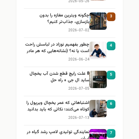
2026-05-26
چگونه ویترین مغازه را بدون
3
بازسازی، جذاب‌تر کنیم؟
2026-07-02
چطور بفهمیم نوزاد در لباسش راحت
4
است یا نه؟ (نشانه‌هایی که هر مادر
باید بداند)
2026-06-24
8 علت رایج قطع شدن آب یخچال
5
ساید ال جی + راه حل
2026-07-05
اشتباهاتی که عمر یخچال ویرپول را
6
کوتاه می‌کنند؛ نکاتی که باید بدانید
2026-07-13
نمایندگی تولیدی لامپ رشد گیاه در
7
ایران