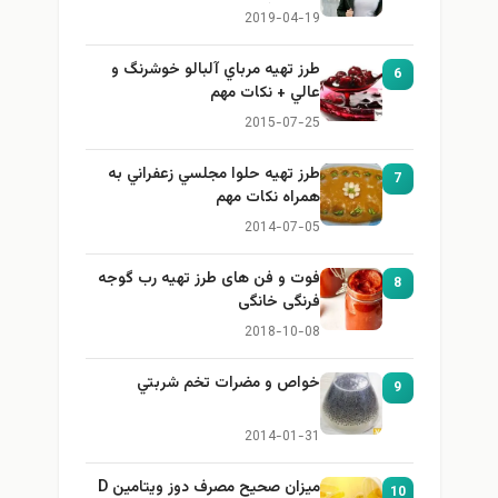
برای بزرگ کردن سینه
2019-04-19
طرز تهيه مرباي آلبالو خوشرنگ و
6
عالي + نكات مهم
2015-07-25
طرز تهيه حلوا مجلسي زعفراني به
7
همراه نكات مهم
2014-07-05
فوت و فن های طرز تهیه رب گوجه
8
فرنگی خانگی
2018-10-08
خواص و مضرات تخم شربتي
9
2014-01-31
میزان صحیح مصرف دوز ویتامین D
10