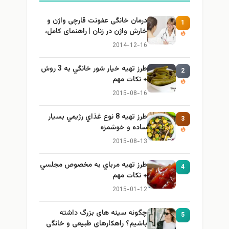
درمان خانگی عفونت قارچی واژن و
1
خارش واژن در زنان | راهنمای کامل،
ایمن و کاربردی
2014-12-16
طرز تهيه خیار شور خانگي به 3 روش
2
+ نكات مهم
2015-08-16
طرز تهيه 8 نوع غذاي رژيمي بسيار
3
ساده و خوشمزه
2015-08-13
طرز تهيه مرباي به مخصوص مجلسي
4
+ نكات مهم
2015-01-12
چگونه سینه های بزرگ داشته
5
باشیم؟ راهکارهای طبیعی و خانگی