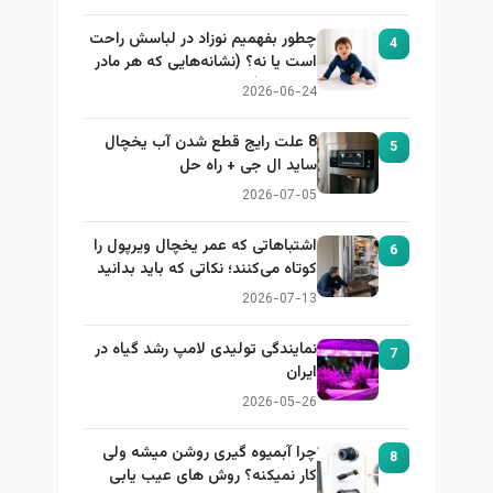
چطور بفهمیم نوزاد در لباسش راحت
4
است یا نه؟ (نشانه‌هایی که هر مادر
باید بداند)
2026-06-24
8 علت رایج قطع شدن آب یخچال
5
ساید ال جی + راه حل
2026-07-05
اشتباهاتی که عمر یخچال ویرپول را
6
کوتاه می‌کنند؛ نکاتی که باید بدانید
2026-07-13
نمایندگی تولیدی لامپ رشد گیاه در
7
ایران
2026-05-26
چرا آبمیوه گیری روشن میشه ولی
8
کار نمیکنه؟ روش های عیب یابی