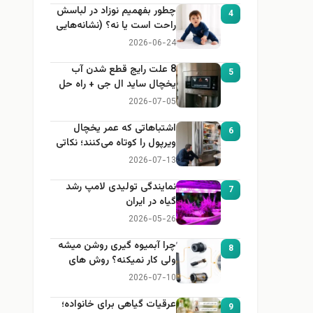
چطور بفهمیم نوزاد در لباسش
4
راحت است یا نه؟ (نشانه‌هایی
که هر مادر باید بداند)
2026-06-24
8 علت رایج قطع شدن آب
5
یخچال ساید ال جی + راه حل
2026-07-05
اشتباهاتی که عمر یخچال
6
ویرپول را کوتاه می‌کنند؛ نکاتی
که باید بدانید
2026-07-13
نمایندگی تولیدی لامپ رشد
7
گیاه در ایران
2026-05-26
چرا آبمیوه گیری روشن میشه
8
ولی کار نمیکنه؟ روش های
عیب یابی
2026-07-10
عرقیات گیاهی برای خانواده؛
9