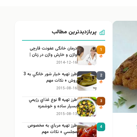
پربازدیدترین مطالب
درمان خانگی عفونت قارچی
1
واژن و خارش واژن در زنان |
راهنمای کامل، ایمن و کاربردی
2014-12-16
طرز تهيه خیار شور خانگي به 3
2
روش + نكات مهم
2015-08-16
طرز تهيه 8 نوع غذاي رژيمي
3
بسيار ساده و خوشمزه
2015-08-13
طرز تهيه مرباي به مخصوص
4
مجلسي + نكات مهم