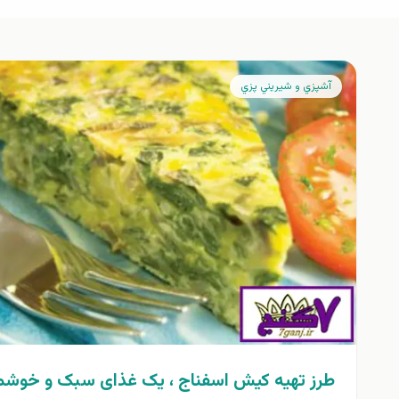
آشپزي و شيريني پزي
طرز تهیه کیش اسفناج ، یک غذای سبک و خوشم