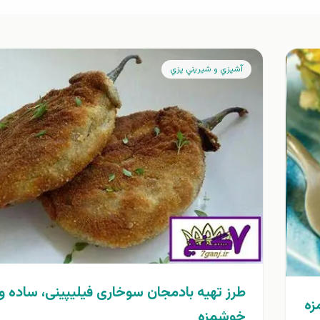
آشپزي و شيريني پزي
طرز تهیه بادمجان سوخاری فیلیپینی، ساده و
زه
خوشمزه