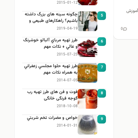
2015-01-12
 آموزش
چگونه سینه های بزرگ داشته
5
باشیم؟ راهکارهای طبیعی و
خانگی برای بزرگ کردن سینه
2019-04-19
0
طرز تهيه مرباي آلبالو خوشرنگ
6
و عالي + نكات مهم
2015-07-25
طرز تهيه حلوا مجلسي زعفراني
7
به همراه نكات مهم
2014-07-05
فوت و فن های طرز تهیه رب
8
گوجه فرنگی خانگی
2018-10-08
خواص و مضرات تخم شربتي
9
2014-01-31