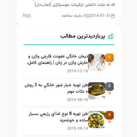
که به علت داشتن ترکیبات موسیلاژی (لعاب‌دار)
به‌صورت محلول در آب (شربت)...
2014-01-31
3 دقیقه مطالعه
70
پربازدیدترین مطالب
درمان خانگی عفونت قارچی واژن و
1
خارش واژن در زنان | راهنمای کامل،
ایمن و کاربردی
2014-12-16
طرز تهيه خیار شور خانگي به 3 روش
2
+ نكات مهم
2015-08-16
طرز تهيه 8 نوع غذاي رژيمي بسيار
3
ساده و خوشمزه
2015-08-13