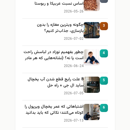
اساس نسبت عربیکا و ربوستا
2026-05-26
چگونه ویترین مغازه را بدون
3
بازسازی، جذاب‌تر کنیم؟
2026-07-02
چطور بفهمیم نوزاد در لباسش راحت
4
است یا نه؟ (نشانه‌هایی که هر مادر
باید بداند)
2026-06-24
8 علت رایج قطع شدن آب یخچال
5
ساید ال جی + راه حل
2026-07-05
اشتباهاتی که عمر یخچال ویرپول را
6
کوتاه می‌کنند؛ نکاتی که باید بدانید
2026-07-13