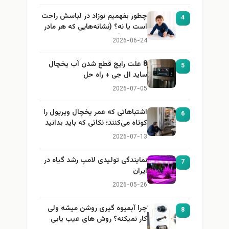
چطور بفهمیم نوزاد در لباسش راحت
4
است یا نه؟ (نشانه‌هایی که هر مادر
باید بداند)
2026-06-24
8 علت رایج قطع شدن آب یخچال
5
ساید ال جی + راه حل
2026-07-05
اشتباهاتی که عمر یخچال ویرپول را
6
کوتاه می‌کنند؛ نکاتی که باید بدانید
2026-07-13
نمایندگی تولیدی لامپ رشد گیاه در
7
ایران
2026-05-26
چرا آبمیوه گیری روشن میشه ولی
8
کار نمیکنه؟ روش های عیب یابی