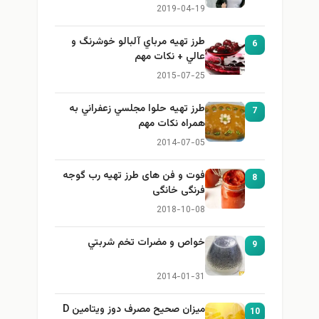
برای بزرگ کردن سینه
2019-04-19
طرز تهيه مرباي آلبالو خوشرنگ و
6
عالي + نكات مهم
2015-07-25
طرز تهيه حلوا مجلسي زعفراني به
7
همراه نكات مهم
2014-07-05
فوت و فن های طرز تهیه رب گوجه
8
فرنگی خانگی
2018-10-08
خواص و مضرات تخم شربتي
9
2014-01-31
میزان صحیح مصرف دوز ویتامین D
10