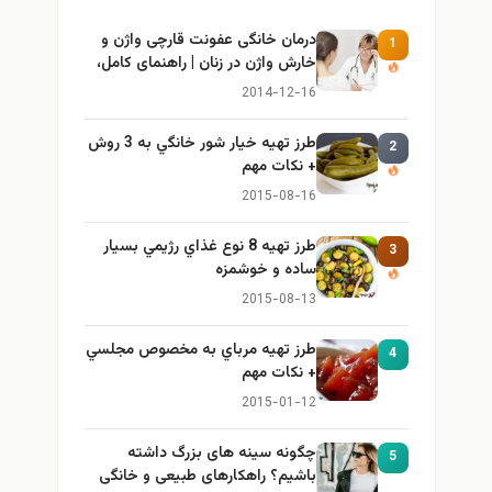
درمان خانگی عفونت قارچی واژن و
1
خارش واژن در زنان | راهنمای کامل،
ایمن و کاربردی
2014-12-16
طرز تهيه خیار شور خانگي به 3 روش
2
+ نكات مهم
2015-08-16
طرز تهيه 8 نوع غذاي رژيمي بسيار
3
ساده و خوشمزه
2015-08-13
طرز تهيه مرباي به مخصوص مجلسي
4
+ نكات مهم
2015-01-12
چگونه سینه های بزرگ داشته
5
باشیم؟ راهکارهای طبیعی و خانگی