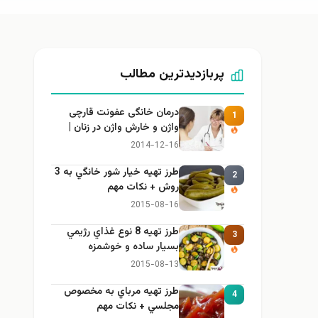
پربازدیدترین مطالب
درمان خانگی عفونت قارچی
1
واژن و خارش واژن در زنان |
راهنمای کامل، ایمن و کاربردی
2014-12-16
طرز تهيه خیار شور خانگي به 3
2
روش + نكات مهم
2015-08-16
طرز تهيه 8 نوع غذاي رژيمي
3
بسيار ساده و خوشمزه
2015-08-13
طرز تهيه مرباي به مخصوص
4
مجلسي + نكات مهم