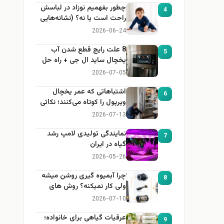
چطور بفهمیم نوزاد در لباسش
4
راحت است یا نه؟ (نشانه‌هایی
که هر مادر باید بداند)
2026-06-24
8 علت رایج قطع شدن آب
5
یخچال ساید ال جی + راه حل
2026-07-05
اشتباهاتی که عمر یخچال
6
ویرپول را کوتاه می‌کنند؛ نکاتی
که باید بدانید
2026-07-13
نمایندگی تولیدی لامپ رشد
7
گیاه در ایران
2026-05-26
چرا آبمیوه گیری روشن میشه
8
ولی کار نمیکنه؟ روش های
عیب یابی
2026-07-10
عرقیات گیاهی برای خانواده؛
9