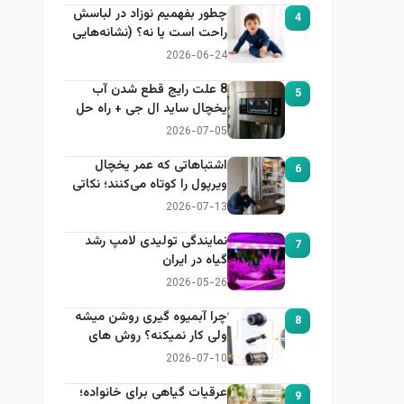
چطور بفهمیم نوزاد در لباسش
4
راحت است یا نه؟ (نشانه‌هایی
که هر مادر باید بداند)
2026-06-24
8 علت رایج قطع شدن آب
5
یخچال ساید ال جی + راه حل
2026-07-05
اشتباهاتی که عمر یخچال
6
ویرپول را کوتاه می‌کنند؛ نکاتی
که باید بدانید
2026-07-13
نمایندگی تولیدی لامپ رشد
7
گیاه در ایران
2026-05-26
چرا آبمیوه گیری روشن میشه
8
ولی کار نمیکنه؟ روش های
عیب یابی
2026-07-10
عرقیات گیاهی برای خانواده؛
9