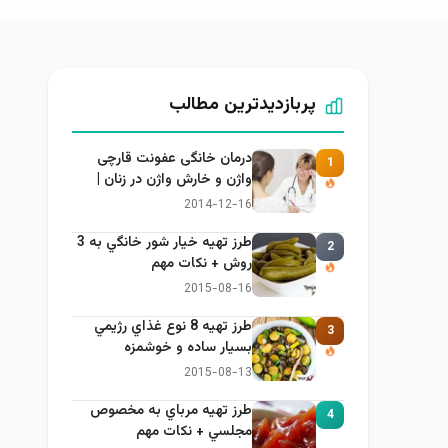
پربازدیدترین مطالب
درمان خانگی عفونت قارچی
1
واژن و خارش واژن در زنان |
راهنمای کامل، ایمن و کاربردی
2014-12-16
طرز تهيه خیار شور خانگي به 3
2
روش + نكات مهم
2015-08-16
طرز تهيه 8 نوع غذاي رژيمي
3
بسيار ساده و خوشمزه
2015-08-13
طرز تهيه مرباي به مخصوص
4
مجلسي + نكات مهم