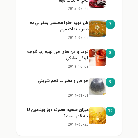
عالي + نكات مهم
2015-07-25
طرز تهيه حلوا مجلسي زعفراني به
7
همراه نكات مهم
2014-07-05
فوت و فن های طرز تهیه رب گوجه
8
فرنگی خانگی
2018-10-08
خواص و مضرات تخم شربتي
9
2014-01-31
میزان صحیح مصرف دوز ویتامین D
10
چه قدر است؟
2019-05-28