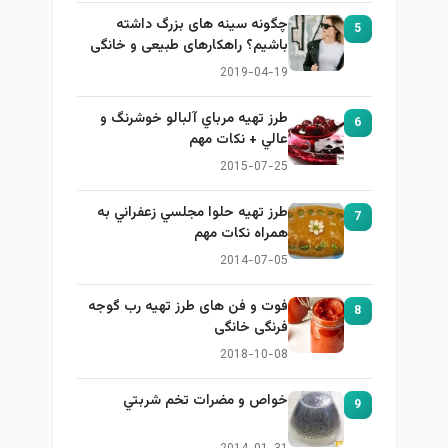
چگونه سینه های بزرگ داشته
5
باشیم؟ راهکارهای طبیعی و خانگی
برای بزرگ کردن سینه
2019-04-19
طرز تهيه مرباي آلبالو خوشرنگ و
6
عالي + نكات مهم
2015-07-25
طرز تهيه حلوا مجلسي زعفراني به
7
همراه نكات مهم
2014-07-05
فوت و فن های طرز تهیه رب گوجه
8
فرنگی خانگی
2018-10-08
خواص و مضرات تخم شربتي
9