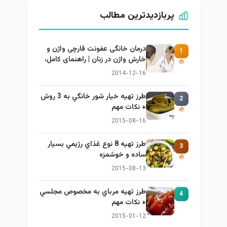
پربازدیدترین مطالب
درمان خانگی عفونت قارچی واژن و
1
خارش واژن در زنان | راهنمای کامل،
ایمن و کاربردی
2014-12-16
طرز تهيه خیار شور خانگي به 3 روش
2
+ نكات مهم
2015-08-16
طرز تهيه 8 نوع غذاي رژيمي بسيار
3
ساده و خوشمزه
2015-08-13
طرز تهيه مرباي به مخصوص مجلسي
4
+ نكات مهم
2015-01-12