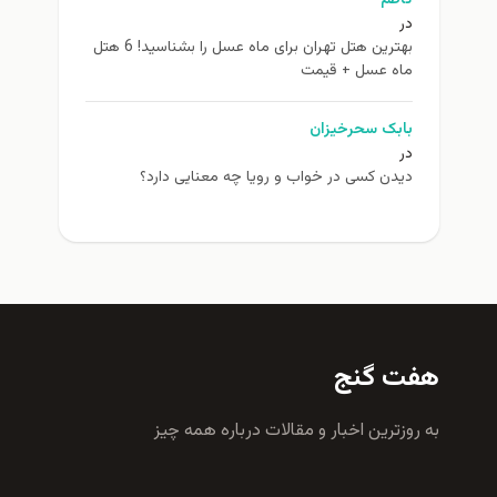
در
بهترین هتل تهران برای ماه عسل را بشناسید! 6 هتل
ماه عسل + قیمت
بابک سحرخیزان
در
دیدن کسی در خواب و رویا چه معنایی دارد؟
هفت گنج
به روزترين اخبار و مقالات درباره همه چيز