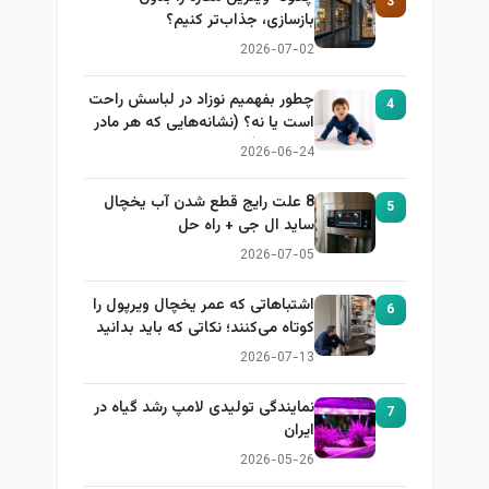
3
بازسازی، جذاب‌تر کنیم؟
2026-07-02
چطور بفهمیم نوزاد در لباسش راحت
4
است یا نه؟ (نشانه‌هایی که هر مادر
باید بداند)
2026-06-24
8 علت رایج قطع شدن آب یخچال
5
ساید ال جی + راه حل
2026-07-05
اشتباهاتی که عمر یخچال ویرپول را
6
کوتاه می‌کنند؛ نکاتی که باید بدانید
2026-07-13
نمایندگی تولیدی لامپ رشد گیاه در
7
ایران
2026-05-26