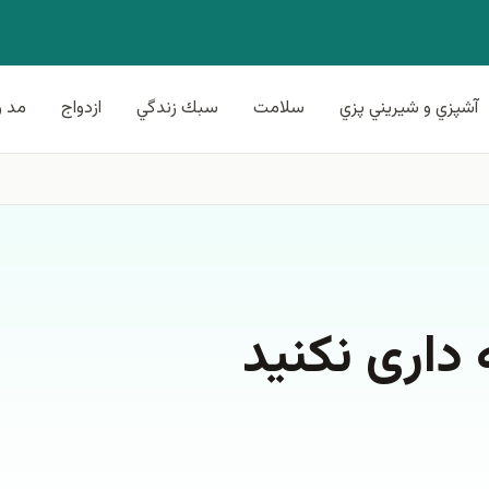
آشپزي و شيريني پزي
سلامت
سبك زندگي
ازدواج
مد و
داری نکنید