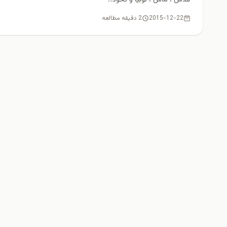
عدس ، ماش ، لوبیا و نخود...
2015-12-22
2 دقیقه مطالعه