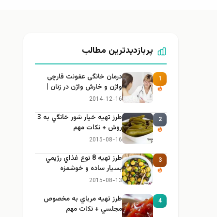
پربازدیدترین مطالب
درمان خانگی عفونت قارچی
1
واژن و خارش واژن در زنان |
راهنمای کامل، ایمن و کاربردی
2014-12-16
طرز تهيه خیار شور خانگي به 3
2
روش + نكات مهم
2015-08-16
طرز تهيه 8 نوع غذاي رژيمي
3
بسيار ساده و خوشمزه
2015-08-13
طرز تهيه مرباي به مخصوص
4
مجلسي + نكات مهم