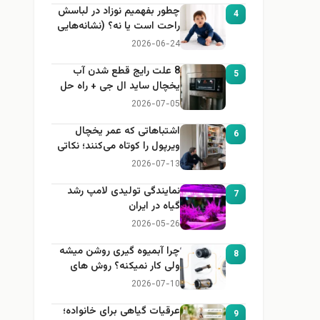
چطور بفهمیم نوزاد در لباسش
4
راحت است یا نه؟ (نشانه‌هایی
که هر مادر باید بداند)
2026-06-24
8 علت رایج قطع شدن آب
5
یخچال ساید ال جی + راه حل
2026-07-05
اشتباهاتی که عمر یخچال
6
ویرپول را کوتاه می‌کنند؛ نکاتی
که باید بدانید
2026-07-13
نمایندگی تولیدی لامپ رشد
7
گیاه در ایران
2026-05-26
چرا آبمیوه گیری روشن میشه
8
ولی کار نمیکنه؟ روش های
عیب یابی
2026-07-10
عرقیات گیاهی برای خانواده؛
9