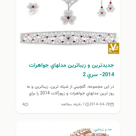
جديدترين و زيباترين مدلهاي جواهرات
2014- سري 2
در اين مجموعه، گلچيني از شيك ترين، زيباترين و به
روز ترين مدلهاي جواهرات و زيورآلات 2014 را براي
شما...
2014-04-28
1 دقیقه مطالعه
4
مد و زيبايي