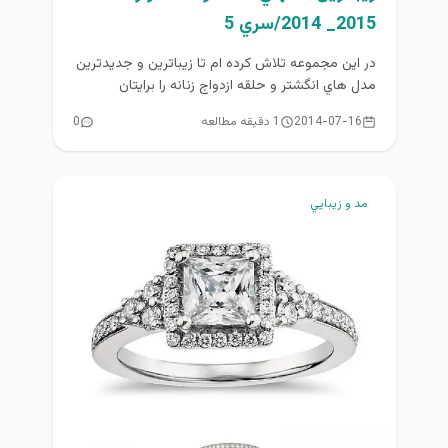
2015_ 2014/سري 5
در اين مجموعه تلاش كرده ام تا زيباترين و جديدترين
مدل هاي انگشتر و حلقه ازدواج زنانه را برايتان
گردآوري...
2014-07-16
1 دقیقه مطالعه
0
مد و زيبايي