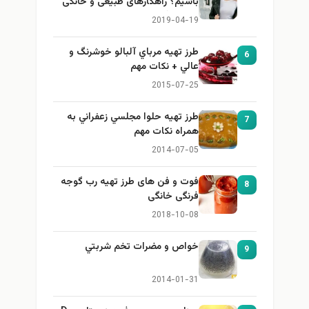
باشیم؟ راهکارهای طبیعی و خانگی
برای بزرگ کردن سینه
2019-04-19
طرز تهيه مرباي آلبالو خوشرنگ و
6
عالي + نكات مهم
2015-07-25
طرز تهيه حلوا مجلسي زعفراني به
7
همراه نكات مهم
2014-07-05
فوت و فن های طرز تهیه رب گوجه
8
فرنگی خانگی
2018-10-08
خواص و مضرات تخم شربتي
9
2014-01-31