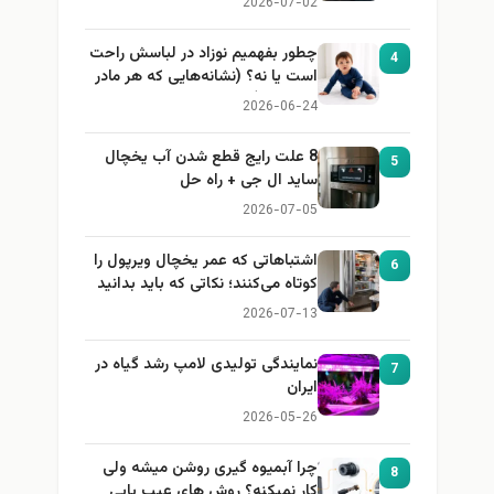
2026-07-02
چطور بفهمیم نوزاد در لباسش راحت
4
است یا نه؟ (نشانه‌هایی که هر مادر
باید بداند)
2026-06-24
8 علت رایج قطع شدن آب یخچال
5
ساید ال جی + راه حل
2026-07-05
اشتباهاتی که عمر یخچال ویرپول را
6
کوتاه می‌کنند؛ نکاتی که باید بدانید
2026-07-13
نمایندگی تولیدی لامپ رشد گیاه در
7
ایران
2026-05-26
چرا آبمیوه گیری روشن میشه ولی
8
کار نمیکنه؟ روش های عیب یابی