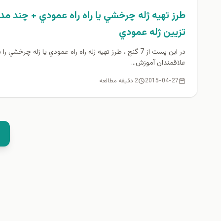
طرز تهيه ژله چرخشي يا راه راه عمودي + چند مد
تزيين ژله عمودي
در اين پست از 7 گنج ، طرز تهيه ژله راه راه عمودي يا ژله چرخشي را 
علاقمندان آموزش...
2015-04-27
2 دقیقه مطالعه