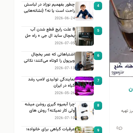
چطور بفهمیم نوزاد در لباسش
4
راحت است یا نه؟ (نشانه‌هایی
که هر مادر باید بداند)
2026-06-24
8 علت رایج قطع شدن آب
5
یخچال ساید ال جی + راه حل
2026-07-05
اشتباهاتی که عمر یخچال
6
ویرپول را کوتاه می‌کنند؛ نکاتی
که باید بدانید
2026-07-13
نمایندگی تولیدی لامپ رشد
7
گیاه در ایران
ن
2026-05-26
چرا آبمیوه گیری روشن میشه
8
ولی کار نمیکنه؟ روش های
 گنج ، امروز طرز تهيه
عیب یابی
2026-07-10
0
عرقیات گیاهی برای خانواده؛
9