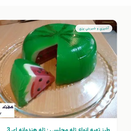
آشپزي و شيريني پزي
طرز تهيه انواع ژله مجلسي : ژله هندوانه اي 3