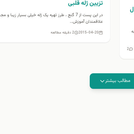
تزيين ژله قلبی
ل
در اين پست از 7 گنج ، طرز تهيه یک ژله خیلی بسيار زيبا و 
علاقمندان آموزش...
به
2015-04-20
2 دقیقه مطالعه
2
مطالب بیشتر