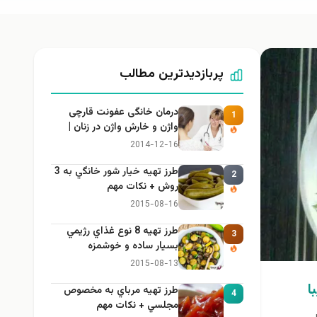
پربازدیدترین مطالب
درمان خانگی عفونت قارچی
1
واژن و خارش واژن در زنان |
راهنمای کامل، ایمن و کاربردی
2014-12-16
طرز تهيه خیار شور خانگي به 3
2
روش + نكات مهم
2015-08-16
طرز تهيه 8 نوع غذاي رژيمي
3
بسيار ساده و خوشمزه
2015-08-13
ا
طرز تهيه مرباي به مخصوص
4
مجلسي + نكات مهم