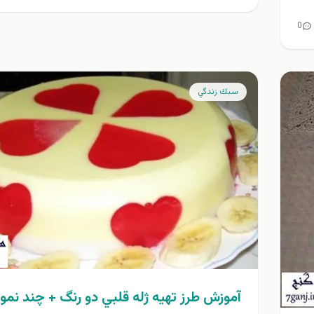
0
سبك زندگي
آموزش طرز تهيه ژله قلبي دو رنگ + چند نمون