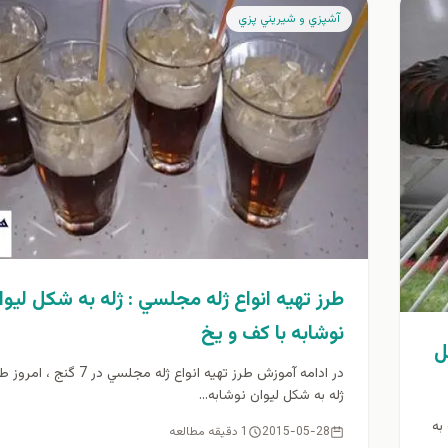
آشپزي و شيريني پزي
طرز تهيه انواع ژله مجلسي : ژله به شكل ليوا
نوشابه با كف و يخ
ل
در ادامه آموزش طرز تهيه انواع ژله مجلسي در 7
ژله به شكل ليوان نوشابه...
به
2015-05-28
1 دقیقه مطالعه