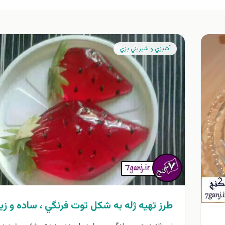
آشپزي و شيريني پزي
طرز تهيه ژله به شكل توت فرنگي ، ساده و زيب