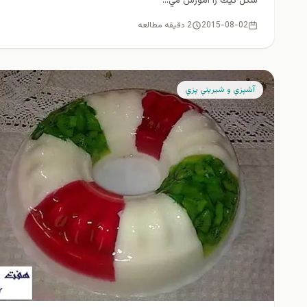
شكل كيك را آموزش مي...
2015-08-02
2 دقیقه مطالعه
آشپزي و شيريني پزي