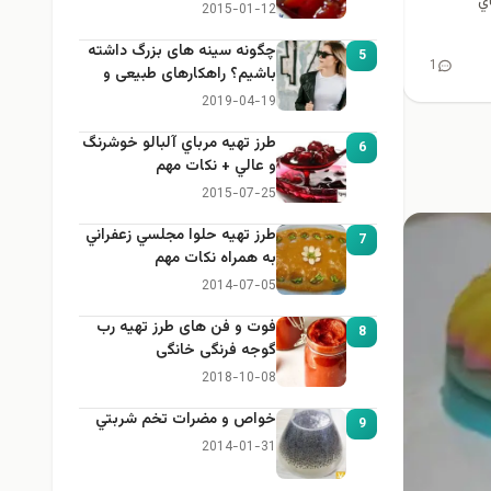
ي
2015-01-12
چگونه سینه های بزرگ داشته
5
1
باشیم؟ راهکارهای طبیعی و
خانگی برای بزرگ کردن سینه
2019-04-19
طرز تهيه مرباي آلبالو خوشرنگ
6
و عالي + نكات مهم
2015-07-25
طرز تهيه حلوا مجلسي زعفراني
7
به همراه نكات مهم
2014-07-05
فوت و فن های طرز تهیه رب
8
گوجه فرنگی خانگی
2018-10-08
خواص و مضرات تخم شربتي
9
2014-01-31