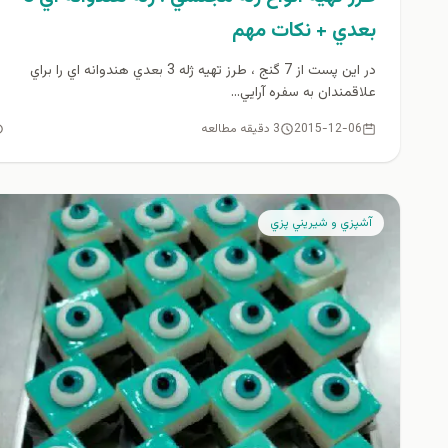
بعدي + نكات مهم
در اين پست از 7 گنج ، طرز تهيه ژله 3 بعدي هندوانه اي را براي
علاقمندان به سفره آرايي...
2015-12-06
3 دقیقه مطالعه
آشپزي و شيريني پزي