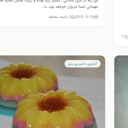
اين ژله در عين سادگي ، بسيار زيبا بوده و زينت بخش سفره ها
مهماني شما عزيزان خواهد بود. با...
2015-10-24
2 دقیقه مطالعه
17
آشپزي و شيريني پزي