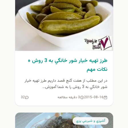
طرز تهيه خیار شور خانگي به 3 روش +
نكات مهم
در اين مطلب از هفت گنج قصد داريم طرز تهيه خيار
شور خانگي به 3 روش را به شما آموزش...
2015-08-16
3 دقیقه مطالعه
32
آشپزي و شيريني پزي