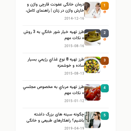
درمان خانگی عفونت قارچی واژن و
1
خارش واژن در زنان | راهنمای کامل،
ایمن و کاربردی
2014-12-16
طرز تهيه خیار شور خانگي به 3 روش
2
+ نكات مهم
2015-08-16
طرز تهيه 8 نوع غذاي رژيمي بسيار
3
ساده و خوشمزه
2015-08-13
طرز تهيه مرباي به مخصوص مجلسي
4
+ نكات مهم
2015-01-12
چگونه سینه های بزرگ داشته
5
باشیم؟ راهکارهای طبیعی و خانگی
برای بزرگ کردن سینه
2019-04-19