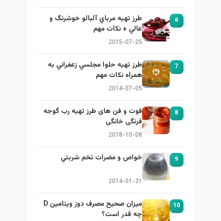
طرز تهيه مرباي آلبالو خوشرنگ و
6
عالي + نكات مهم
2015-07-25
طرز تهيه حلوا مجلسي زعفراني به
7
همراه نكات مهم
2014-07-05
فوت و فن های طرز تهیه رب گوجه
8
فرنگی خانگی
2018-10-08
خواص و مضرات تخم شربتي
9
2014-01-31
میزان صحیح مصرف دوز ویتامین D
10
چه قدر است؟