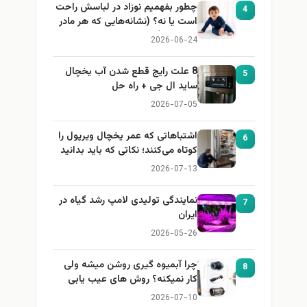
چطور بفهمیم نوزاد در لباسش راحت
4
است یا نه؟ (نشانه‌هایی که هر مادر
باید بداند)
2026-06-24
8 علت رایج قطع شدن آب یخچال
5
ساید ال جی + راه حل
2026-07-05
اشتباهاتی که عمر یخچال ویرپول را
6
کوتاه می‌کنند؛ نکاتی که باید بدانید
2026-07-13
نمایندگی تولیدی لامپ رشد گیاه در
7
ایران
2026-05-26
چرا آبمیوه گیری روشن میشه ولی
8
کار نمیکنه؟ روش های عیب یابی
2026-07-10