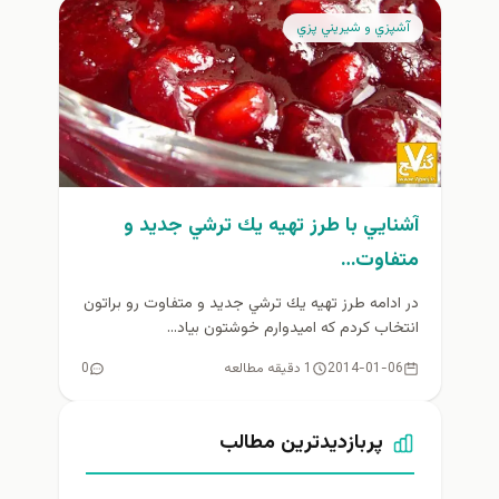
آشپزي و شيريني پزي
آشنايي با طرز تهيه يك ترشي جديد و
متفاوت…
در ادامه طرز تهيه يك ترشي جديد و متفاوت رو براتون
انتخاب كردم كه اميدوارم خوشتون بياد...
2014-01-06
1 دقیقه مطالعه
0
پربازدیدترین مطالب