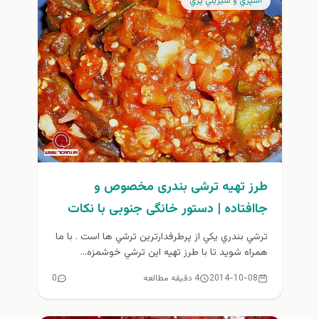
آشپزي و شيريني پزي
طرز تهیه ترشی بندری مخصوص و
جاافتاده | دستور خانگی جنوبی با نکات
طلایی
ترشي بندري يكي از پرطرفدارترين ترشي ها است . با ما
همراه شويد تا با طرز تهيه اين ترشي خوشمزه...
2014-10-08
4 دقیقه مطالعه
0