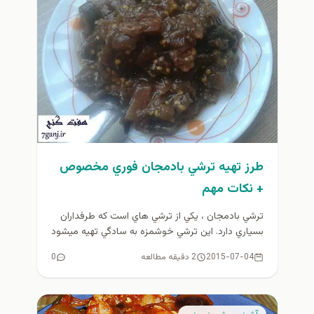
طرز تهيه ترشي بادمجان فوري مخصوص
+ نكات مهم
ترشي بادمجان ، يكي از ترشي هاي است كه طرفداران
بسياري دارد. اين ترشي خوشمزه به سادگي تهيه ميشود
و...
2015-07-04
2 دقیقه مطالعه
0