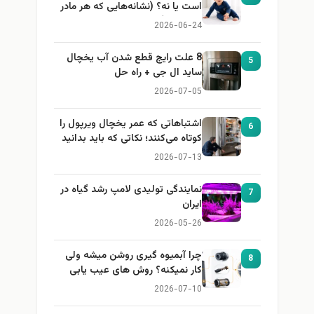
است یا نه؟ (نشانه‌هایی که هر مادر
باید بداند)
2026-06-24
8 علت رایج قطع شدن آب یخچال
5
ساید ال جی + راه حل
2026-07-05
اشتباهاتی که عمر یخچال ویرپول را
6
کوتاه می‌کنند؛ نکاتی که باید بدانید
2026-07-13
نمایندگی تولیدی لامپ رشد گیاه در
7
ایران
2026-05-26
چرا آبمیوه گیری روشن میشه ولی
8
کار نمیکنه؟ روش های عیب یابی
2026-07-10