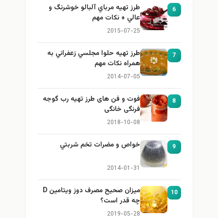
طرز تهيه مرباي آلبالو خوشرنگ و
6
عالي + نكات مهم
2015-07-25
طرز تهيه حلوا مجلسي زعفراني به
7
همراه نكات مهم
2014-07-05
فوت و فن های طرز تهیه رب گوجه
8
فرنگی خانگی
2018-10-08
خواص و مضرات تخم شربتي
9
2014-01-31
میزان صحیح مصرف دوز ویتامین D
10
چه قدر است؟
2019-05-28