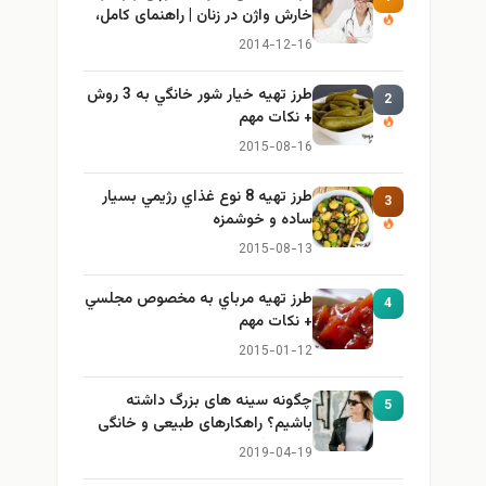
خارش واژن در زنان | راهنمای کامل،
ایمن و کاربردی
2014-12-16
طرز تهيه خیار شور خانگي به 3 روش
2
+ نكات مهم
2015-08-16
طرز تهيه 8 نوع غذاي رژيمي بسيار
3
ساده و خوشمزه
2015-08-13
طرز تهيه مرباي به مخصوص مجلسي
4
+ نكات مهم
2015-01-12
چگونه سینه های بزرگ داشته
5
باشیم؟ راهکارهای طبیعی و خانگی
برای بزرگ کردن سینه
2019-04-19