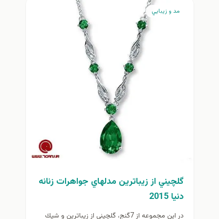
مد و زيبايي
گلچيني از زيباترين مدلهاي جواهرات زنانه
دنيا 2015
در اين مجموعه از 7گنج، گلچيني از زيباترين و شيك