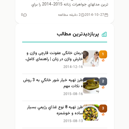
ترين مدلهاي جواهرات زنانه 2015-2014 را براي
علاقمندان گردآوري كرده...
2014-10-27
2 دقیقه مطالعه
0
پربازدیدترین مطالب
درمان خانگی عفونت قارچی واژن و
1
خارش واژن در زنان | راهنمای کامل،
ایمن و کاربردی
2014-12-16
طرز تهيه خیار شور خانگي به 3 روش
2
+ نكات مهم
2015-08-16
طرز تهيه 8 نوع غذاي رژيمي بسيار
3
ساده و خوشمزه
2015-08-13