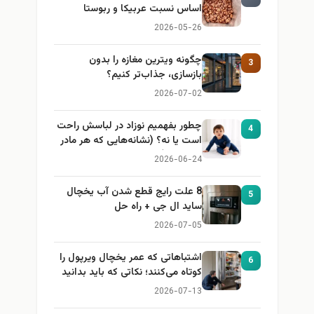
اساس نسبت عربیکا و ربوستا
2026-05-26
چگونه ویترین مغازه را بدون
3
بازسازی، جذاب‌تر کنیم؟
2026-07-02
چطور بفهمیم نوزاد در لباسش راحت
4
است یا نه؟ (نشانه‌هایی که هر مادر
باید بداند)
2026-06-24
8 علت رایج قطع شدن آب یخچال
5
ساید ال جی + راه حل
2026-07-05
اشتباهاتی که عمر یخچال ویرپول را
6
کوتاه می‌کنند؛ نکاتی که باید بدانید
2026-07-13